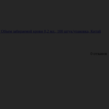
Объем забираемой крови 0,2 мл., 100 штук/упаковка, Китай
0 отзывов