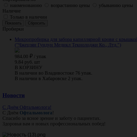
наименованию
возрастанию цены
убыванию цены
Наличие
Только в наличии
Пробирки
Микропробирка для забора капиллярной крови с крышкой,
("Чжецзян Гундун Медикл Текнолоджи Ко., Лтд.")
984.00
/
упак
9.84 руб. шт
В КОРЗИНУ
В наличии во Владивостоке 76 упак.
В наличии в Хабаровске 2 упак.
Новости
С Днём Офтальмолога!
С Днём
Офтальмолога
!
Спасибо за ясное зрение и заботу о пациентах.
Здоровья вам и новых профессиональных побед!