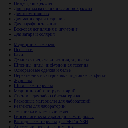
Индустрия красоты
Для парикмахерских и салонов красоты
Для косметологов
Для маникюра и педикюра
Для парафинотерапии
Восковая депиляция и шугаринг
Для загара и солярия
Ветеринария
Медицинская мебель
Перчатки
Бахилы
Дезинфекция, стерилизация, журналы
Шприцы, иглы, инфузионная терапия
Одноразовые одежда и белье
Перевязочные материалы, спиртовые салфетки
Журналы
Шовные материалы
Медицинский инструментарий
Системы для забора биоматериалов
Расходные материалы для лабораторий
Реагенты для лабораторий
Тест-полоски, тест-системы
Гинекологические расходные материалы
Расходные материалы для ЭКГ и УЗИ
Анестезиология и реанимация