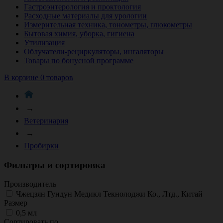
Гастроэнтерология и проктология
Расходные материалы для урологии
Измерительная техника, тонометры, глюкометры
Бытовая химия, уборка, гигиена
Утилизация
Облучатели-рециркуляторы, ингаляторы
Товары по бонусной программе
В корзине 0 товаров
→
Ветеринария
→
Пробирки
Фильтры и сортировка
Производитель
Чжецзян Гундун Медикл Текнолоджи Ко., Лтд., Китай
Размер
0,5 мл
Сортировать по