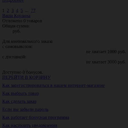
Подробнее
1
2
3
4
5
...
77
Ваша Корзина
Отложено
0
товаров
Общая сумма:
руб.
Для минимального заказа
с самовывозом:
не хватает
1000
руб.
с доставкой:
не хватает
3000
руб.
Доступно
0
бонусов.
ПЕРЕЙТИ В КОРЗИНУ
Как зарегистрироваться в нашем интернет-магазине
Как выбрать товар
Как сделать заказ
Если вы забыли пароль
Как работает бонусная программа
Как настроить уведомления