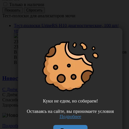
Только в наличии
Тест-полоски для анализаторов мочи
Тест-полоски UrineRS H10 диагностические, 100 шт/
упаковка, США (High Technology, Inc.)
2340.00
/
упак
23.4 руб. шт
В КОРЗИНУ
0 отзывов
В наличии во Владивостоке 15 упак.
В наличии в Хабаровске 14 упак.
Новости
С Днём Офтальмолога!
С Днём
Офтальмолога
!
Спасибо за ясное зрение и заботу о пациентах.
Куки не едим, но собираем!
Здоровья вам и новых профессиональных побед!
Оставаясь на сайте, вы принимаете условия
Подробнее
Подробнее