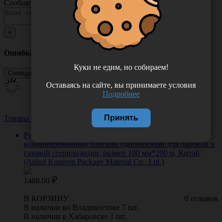
Сообщение
×
Ошибка
Куки не едим, но собираем!
Оставаясь на сайте, вы принимаете условия
Подробнее
Принять
Товары из этой категории
Посмотреть все
Рулон Dental Formula РКП медицинский
комбинированный плоский одноразовый для паровой и
газовой стерилизации, размер 100 мм*200 м, Китай
(Anhui Konzern Package Material Co., Ltd.)
1488.00
В КОРЗИНУ
0 отзывов
В наличии во Владивостоке 7 шт.
В наличии в Хабаровске 1 шт.