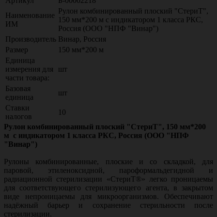
Артикул
Б-00002218
Рулон комбинированный плоский "СтериТ",
Наименование
150 мм*200 м с индикатором 1 класса РКС,
ИМ
Россия (ООО "НПФ "Винар")
Производитель
Винар, Россия
Размер
150 мм*200 м
Единица
измерения для
шт
части товара:
Базовая
шт
единица
Ставки
10
налогов
Рулон комбинированный плоский "СтериТ", 150 мм*200
м с индикатором 1 класса РКС, Россия (ООО "НПФ
"Винар")
Рулоны комбинированные, плоские и со складкой, для
паровой, этиленоксидной, пароформальдегидной и
радиационной стерилизации «СтериТ®» легко проницаемы
для соответствующего стерилизующего агента, в закрытом
виде непроницаемы для микроорганизмов. Обеспечивают
надёжный барьер и сохранение стерильности после
стерилизации.