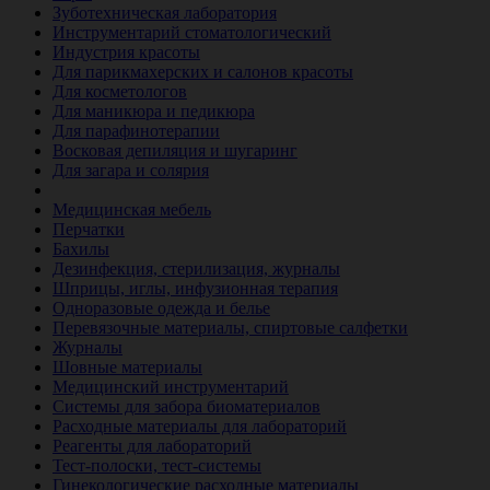
Зуботехническая лаборатория
Инструментарий стоматологический
Индустрия красоты
Для парикмахерских и салонов красоты
Для косметологов
Для маникюра и педикюра
Для парафинотерапии
Восковая депиляция и шугаринг
Для загара и солярия
Ветеринария
Медицинская мебель
Перчатки
Бахилы
Дезинфекция, стерилизация, журналы
Шприцы, иглы, инфузионная терапия
Одноразовые одежда и белье
Перевязочные материалы, спиртовые салфетки
Журналы
Шовные материалы
Медицинский инструментарий
Системы для забора биоматериалов
Расходные материалы для лабораторий
Реагенты для лабораторий
Тест-полоски, тест-системы
Гинекологические расходные материалы