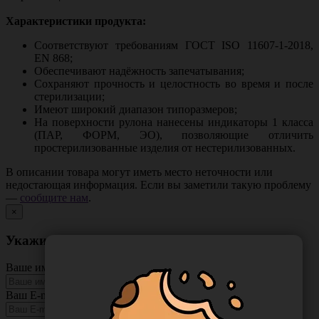
Характеристики продукта:
Соответствуют требованиям ГОСТ ISO 11607-1-2018,
EN 868;
Обеспечивают надёжность запечатывания;
Сохраняют прочность и целостность во время и после
стерилизации;
Имеют широкий диапазон типоразмеров;
На поверхности рулона нанесены индикаторы 1 класса
(ПАР, ФОРМ, ЭО), позволяющие отличить
простерилизованные изделия от нестерилизованных.
В описании товара могут иметь место неточности или
недостающая информация. Если вы заметили такую проблему
—
сообщите нам
.
×
Укажите неточность в описании товара
Ваше имя
Ваш E-mail