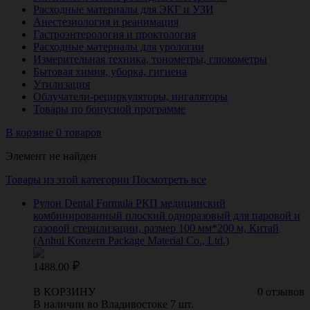
Расходные материалы для ЭКГ и УЗИ
Анестезиология и реанимация
Гастроэнтерология и проктология
Расходные материалы для урологии
Измерительная техника, тонометры, глюкометры
Бытовая химия, уборка, гигиена
Утилизация
Облучатели-рециркуляторы, ингаляторы
Товары по бонусной программе
В корзине 0 товаров
Элемент не найден
Товары из этой категории
Посмотреть все
Рулон Dental Formula РКП медицинский
комбинированный плоский одноразовый для паровой и
газовой стерилизации, размер 100 мм*200 м, Китай
(Anhui Konzern Package Material Co., Ltd.)
1488.00
В КОРЗИНУ
0 отзывов
В наличии во Владивостоке 7 шт.