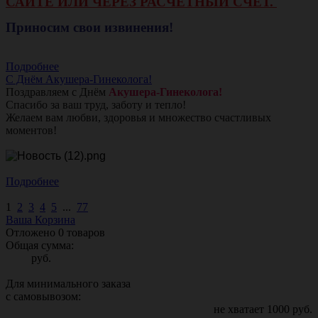
САЙТЕ ИЛИ ЧЕРЕЗ РАСЧЕТНЫЙ СЧЕТ.
Приносим свои извинения!
Подробнее
С Днём Акушера-Гинеколога!
Поздравляем с Днём
Акушера-Гинеколога!
Спасибо за ваш труд, заботу и тепло!
Желаем вам любви, здоровья и множество счастливых
моментов!
Подробнее
1
2
3
4
5
...
77
Ваша Корзина
Отложено
0
товаров
Общая сумма:
руб.
Для минимального заказа
с самовывозом:
не хватает
1000
руб.