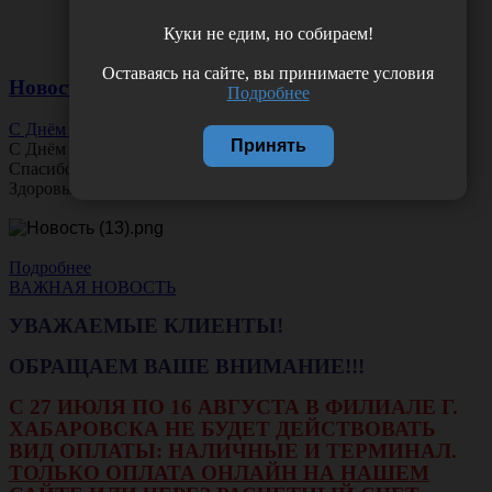
Куки не едим, но собираем!
Оставаясь на сайте, вы принимаете условия
Новости
Подробнее
С Днём Офтальмолога!
Принять
С Днём
Офтальмолога
!
Спасибо за ясное зрение и заботу о пациентах.
Здоровья вам и новых профессиональных побед!
Подробнее
ВАЖНАЯ НОВОСТЬ
УВАЖАЕМЫЕ КЛИЕНТЫ!
ОБРАЩАЕМ ВАШЕ ВНИМАНИЕ!!!
С 27 ИЮЛЯ ПО 16 АВГУСТА В ФИЛИАЛЕ Г.
ХАБАРОВСКА НЕ БУДЕТ ДЕЙСТВОВАТЬ
ВИД ОПЛАТЫ: НАЛИЧНЫЕ И ТЕРМИНАЛ.
ТОЛЬКО ОПЛАТА ОНЛАЙН НА НАШЕМ