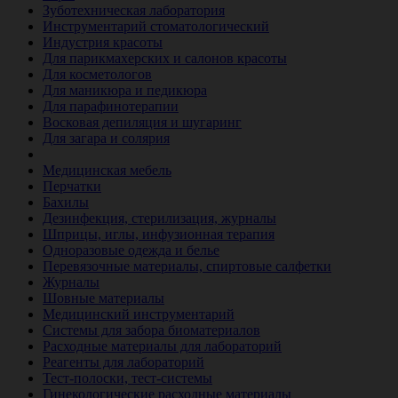
Зуботехническая лаборатория
Инструментарий стоматологический
Индустрия красоты
Для парикмахерских и салонов красоты
Для косметологов
Для маникюра и педикюра
Для парафинотерапии
Восковая депиляция и шугаринг
Для загара и солярия
Ветеринария
Медицинская мебель
Перчатки
Бахилы
Дезинфекция, стерилизация, журналы
Шприцы, иглы, инфузионная терапия
Одноразовые одежда и белье
Перевязочные материалы, спиртовые салфетки
Журналы
Шовные материалы
Медицинский инструментарий
Системы для забора биоматериалов
Расходные материалы для лабораторий
Реагенты для лабораторий
Тест-полоски, тест-системы
Гинекологические расходные материалы