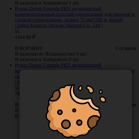
В наличии в Хабаровске 1 шт.
Рулон Dental Formula РКП медицинский
комбинированный плоский одноразовый для паровой и
газовой стерилизации, размер 75 мм*200 м, Китай
(Anhui Konzern Package Material Co., Ltd.)
1104.00
В КОРЗИНУ
0 отзывов
В наличии во Владивостоке 9 шт.
В наличии в Хабаровске 0 шт.
Рулон Dental Formula РКП медицинский
комбинированный плоский одноразовый для паровой и
газовой стерилизации, размер 50 мм*200 м, Китай
(Anhui Konzern Package Material Co., Ltd.)
784.00
В КОРЗИНУ
0 отзывов
В наличии во Владивостоке 14 шт.
В наличии в Хабаровске 0 шт.