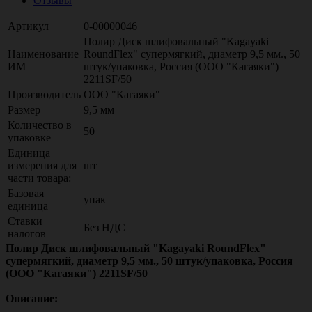
Отзывы
Артикул
0-00000046
Полир Диск шлифовальный "Kagayaki
Наименование
RoundFlex" супермягкий, диаметр 9,5 мм., 50
ИМ
штук/упаковка, Россия (ООО "Кагаяки")
2211SF/50
Производитель
ООО "Кагаяки"
Размер
9,5 мм
Количество в
50
упаковке
Единица
измерения для
шт
части товара:
Базовая
упак
единица
Ставки
Без НДС
налогов
Полир Диск шлифовальный "Kagayaki RoundFlex"
супермягкий, диаметр 9,5 мм., 50 штук/упаковка, Россия
(ООО "Кагаяки") 2211SF/50
Описание: