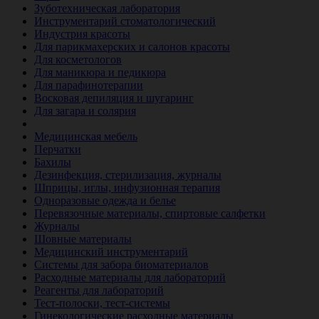
Зуботехническая лаборатория
Инструментарий стоматологический
Индустрия красоты
Для парикмахерских и салонов красоты
Для косметологов
Для маникюра и педикюра
Для парафинотерапии
Восковая депиляция и шугаринг
Для загара и солярия
Ветеринария
Медицинская мебель
Перчатки
Бахилы
Дезинфекция, стерилизация, журналы
Шприцы, иглы, инфузионная терапия
Одноразовые одежда и белье
Перевязочные материалы, спиртовые салфетки
Журналы
Шовные материалы
Медицинский инструментарий
Системы для забора биоматериалов
Расходные материалы для лабораторий
Реагенты для лабораторий
Тест-полоски, тест-системы
Гинекологические расходные материалы