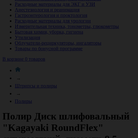
Расходные материалы для ЭКГ и УЗИ
Анестезиология и реанимация
Гастроэнтерология и проктология
Расходные материалы для урологии
Измерительная техника, тонометры, глюкометры
Бытовая химия, уборка, гигиена
Утилизация
Облучатели-рециркуляторы, ингаляторы
Товары по бонусной программе
В корзине 0 товаров
→
Штрипсы и полиры
→
Полиры
Полир Диск шлифовальный
"Kagayaki RoundFlex"