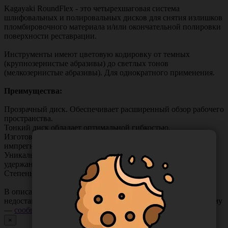
Kagayaki RoundFlex - это четырехшаговая система
шлифовальных и полировальных дисков для снятия излишков
пломбировочного материала и/или окончательной полировки
поверхности реставрации.
Инструменты имеют цветовую кодировку от темных
(крупнозернистые абразивы) до светлых тонов
(мелкозернистые абразивы). Для однократного применения.
Преимущества:
Прозрачный диск. Обеспечивает расширенный обзор рабочего
пространства.
Тонкий диск обладает оптимальной гибкостью.
Изготовлен из высокопрочного полиэстера,
импрегнированного частицами оксида алюминия.
Уникальная система крепления гарантирует стабильное
удержание диска на дискодержателе и легкость замены.
Степень абразивности дифференцируется по цвету втулки.
В описании товара могут иметь место неточности или
недостающая информация. Если вы заметили такую проблему
—
сообщите нам
.
×