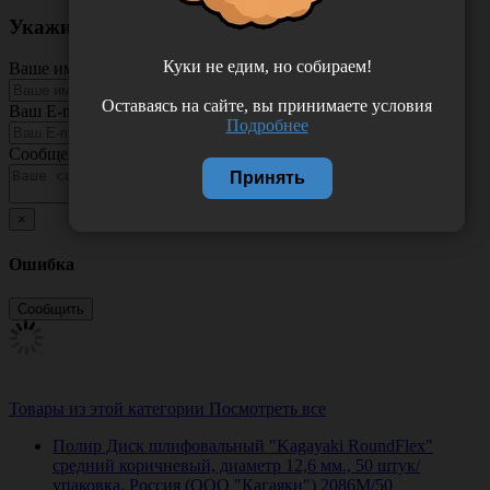
Укажите неточность в описании товара
Куки не едим, но собираем!
Ваше имя
Оставаясь на сайте, вы принимаете условия
Ваш E-mail
Подробнее
Сообщение
Принять
×
Ошибка
Товары из этой категории
Посмотреть все
Полир Диск шлифовальный "Kagayaki RoundFlex"
средний коричневый, диаметр 12,6 мм., 50 штук/
упаковка, Россия (ООО "Кагаяки") 2086M/50