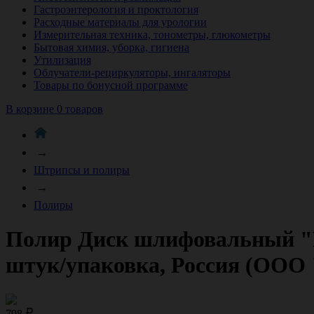
Гастроэнтерология и проктология
Расходные материалы для урологии
Измерительная техника, тонометры, глюкометры
Бытовая химия, уборка, гигиена
Утилизация
Облучатели-рециркуляторы, ингаляторы
Товары по бонусной программе
В корзине 0 товаров
→
Штрипсы и полиры
→
Полиры
Полир Диск шлифовальный "Ka
штук/упаковка, Россия (ООО 
798