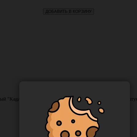
ДОБАВИТЬ В КОРЗИНУ
 "Kagayaki RoundFlex" грубый бордо, диаметр 9,6 мм., 50 шту