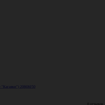
 "Кагаяки") 2086M/50
0 отзывов