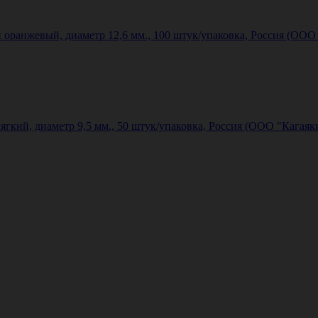
оранжевый, диаметр 12,6 мм., 100 штук/упаковка, Россия (ООО 
кий, диаметр 9,5 мм., 50 штук/упаковка, Россия (ООО "Кагаяки