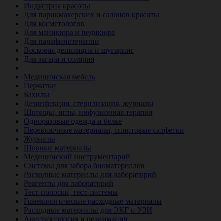
Индустрия красоты
Для парикмахерских и салонов красоты
Для косметологов
Для маникюра и педикюра
Для парафинотерапии
Восковая депиляция и шугаринг
Для загара и солярия
Ветеринария
Медицинская мебель
Перчатки
Бахилы
Дезинфекция, стерилизация, журналы
Шприцы, иглы, инфузионная терапия
Одноразовые одежда и белье
Перевязочные материалы, спиртовые салфетки
Журналы
Шовные материалы
Медицинский инструментарий
Системы для забора биоматериалов
Расходные материалы для лабораторий
Реагенты для лабораторий
Тест-полоски, тест-системы
Гинекологические расходные материалы
Расходные материалы для ЭКГ и УЗИ
Анестезиология и реанимация