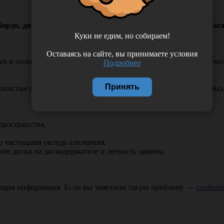
до, диаметр 9,6 мм., 50 штук/упаковка, Россия (ООО "Кага
Куки не едим, но собираем!
Оставаясь на сайте, вы принимаете условия
ных и полировальных дисков для снятия излишков пломбировочн
Подробнее
Принять
нистые абразивы) до светлых тонов (мелкозернистые абразивы)
пространства.
о частицами оксида алюминия.
ие диска на дискодержателе и легкость замены.
ающая информация. Если вы заметили такую проблему —
сообщит