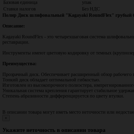
Базовая единица
упак
Ставки налогов
Без НДС
Полир Диск шлифовальный "Kagayaki RoundFlex" грубый бор
Описание:
Kagayaki RoundFlex - это четырехшаговая система шлифоваль
реставрации.
Инструменты имеют цветовую кодировку от темных (крупнозер
Преимущества:
Прозрачный диск. Обеспечивает расширенный обзор рабочего 
Тонкий диск обладает оптимальной гибкостью.
Изготовлен из высокопрочного полиэстера, импрегнированног
Уникальная система крепления гарантирует стабильное удержан
Степень абразивности дифференцируется по цвету втулки.
В описании товара могут иметь место неточности или недост
×
Укажите неточность в описании товара