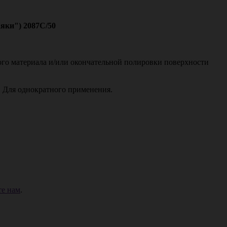
яки") 2087С/50
ого материала и/или окончательной полировки поверхности
. Для однократного применения.
е нам
.