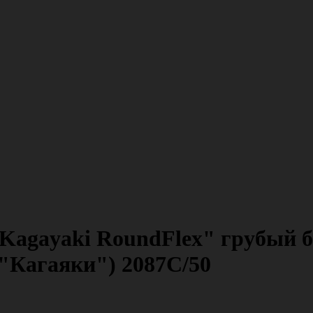
gayaki RoundFlex" грубый бор
"Кагаяки") 2087С/50