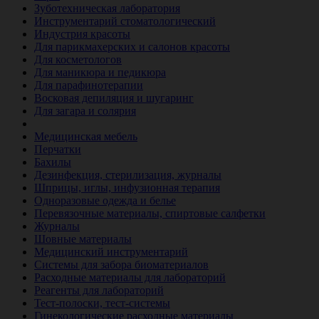
Зуботехническая лаборатория
Инструментарий стоматологический
Индустрия красоты
Для парикмахерских и салонов красоты
Для косметологов
Для маникюра и педикюра
Для парафинотерапии
Восковая депиляция и шугаринг
Для загара и солярия
Ветеринария
Медицинская мебель
Перчатки
Бахилы
Дезинфекция, стерилизация, журналы
Шприцы, иглы, инфузионная терапия
Одноразовые одежда и белье
Перевязочные материалы, спиртовые салфетки
Журналы
Шовные материалы
Медицинский инструментарий
Системы для забора биоматериалов
Расходные материалы для лабораторий
Реагенты для лабораторий
Тест-полоски, тест-системы
Гинекологические расходные материалы