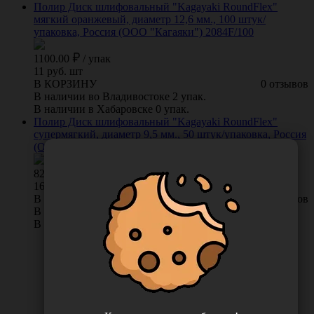
Полир Диск шлифовальный "Kagayaki RoundFlex"
мягкий оранжевый, диаметр 12,6 мм., 100 штук/
упаковка, Россия (ООО "Кагаяки") 2084F/100
1100.00
/
упак
11 руб. шт
В КОРЗИНУ
0 отзывов
В наличии во Владивостоке 2 упак.
В наличии в Хабаровске 0 упак.
Полир Диск шлифовальный "Kagayaki RoundFlex"
супермягкий, диаметр 9,5 мм., 50 штук/упаковка, Россия
(ООО "Кагаяки") 2211SF/50
825.00
/
упак
16.5 руб. шт
В КОРЗИНУ
0 отзывов
В наличии во Владивостоке 3 упак.
В наличии в Хабаровске 0 упак.