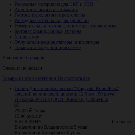
Расходные материалы для ЭКГ и УЗИ
Анестезиология и реанимация
Гастроэнтерология и проктология
Расходные материалы для урологии
Измерительная техника, тонометры, глюкометры
Бытовая химия, уборка, гигиена
Утилизация
Облучатели-рециркуляторы, ингаляторы
Товары по бонусной программе
В корзине 0 товаров
Элемент не найден
Товары из этой категории
Посмотреть все
Полир Диск шлифовальный "Kagayaki RoundFlex"
средний коричневый, диаметр 12,6 мм., 50 штук/
упаковка, Россия (ООО "Кагаяки") 2086M/50
798.00
/
упак
15.96 руб. шт
В КОРЗИНУ
0 отзывов
В наличии во Владивостоке 5 упак.
В наличии в Хабаровске 0 упак.