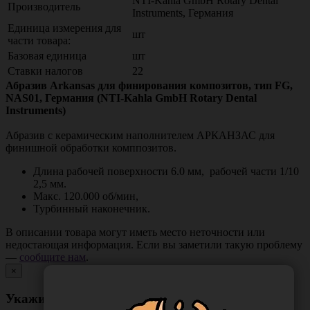
NTI-Kahla GmbH Rotary Dental
Производитель
Instruments, Германия
Единица измерения для
шт
части товара:
Базовая единица
шт
Ставки налогов
22
Абразив Arkansas для финирования композитов, тип FG,
NAS01, Германия (NTI-Kahla GmbH Rotary Dental
Instruments)
Абразив с керамическим наполнителем АРКАНЗАС для
финишной обработки комппозитов.
Длина рабочей поверхности 6.0 мм, рабочей части 1/10
2,5 мм.
Макс. 120.000 об/мин,
Турбинный наконечник.
В описании товара могут иметь место неточности или
недостающая информация. Если вы заметили такую проблему
—
сообщите нам
.
×
Укажите неточность в описании товара