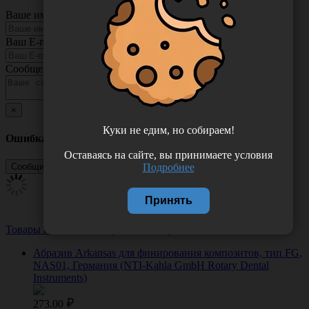
Ваше имя
Ваш E-mail
Сообщение
×
Куки не едим, но собираем!
Ошибка
Оставаясь на сайте, вы принимаете условия
Подробнее
Принять
Товары из этой категории
Посмотреть все
Абразив Arkansas для финирования композитов, тип FG,
NAS01, Германия (NTI-Kahla GmbH Rotary Dental
Instruments)
273.00