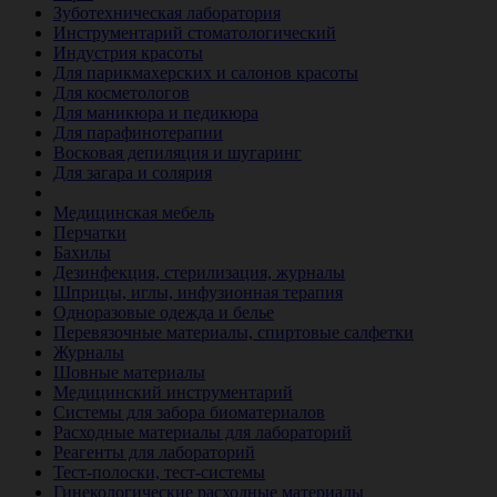
Зуботехническая лаборатория
Инструментарий стоматологический
Индустрия красоты
Для парикмахерских и салонов красоты
Для косметологов
Для маникюра и педикюра
Для парафинотерапии
Восковая депиляция и шугаринг
Для загара и солярия
Ветеринария
Медицинская мебель
Перчатки
Бахилы
Дезинфекция, стерилизация, журналы
Шприцы, иглы, инфузионная терапия
Одноразовые одежда и белье
Перевязочные материалы, спиртовые салфетки
Журналы
Шовные материалы
Медицинский инструментарий
Системы для забора биоматериалов
Расходные материалы для лабораторий
Реагенты для лабораторий
Тест-полоски, тест-системы
Гинекологические расходные материалы