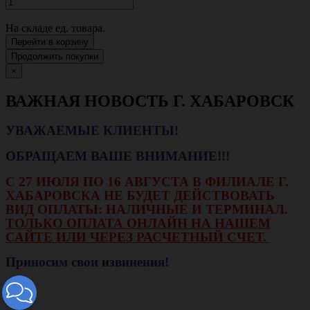
На складе
ед. товара.
Перейти в корзину
Продолжить покупки
×
ВАЖНАЯ НОВОСТЬ Г. ХАБАРОВСК
УВАЖАЕМЫЕ КЛИЕНТЫ!
ОБРАЩАЕМ ВАШЕ ВНИМАНИЕ!!!
С 27 ИЮЛЯ ПО 16 АВГУСТА В ФИЛИАЛЕ Г.
ХАБАРОВСКА НЕ БУДЕТ ДЕЙСТВОВАТЬ
ВИД ОПЛАТЫ: НАЛИЧНЫЕ И ТЕРМИНАЛ.
ТОЛЬКО ОПЛАТА ОНЛАЙН НА НАШЕМ
САЙТЕ ИЛИ ЧЕРЕЗ РАСЧЕТНЫЙ СЧЕТ.
Приносим свои извинения!