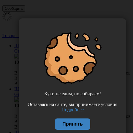
Товары из этой категории
Посмотреть все
Щетка Prophylaxe средняя P1254, Германия (NTI-Kahla
GmbH Rotary Dental Instruments)
104.00
В КОРЗИНУ
0 отзывов
В наличии во Владивостоке 25 шт.
В наличии в Хабаровске 0 шт.
Щетка Prophylaxe средняя P1255, Германия (NTI-Kahla
Куки не едим, но собираем!
GmbH Rotary Dental Instruments)
Оставаясь на сайте, вы принимаете условия
102.00
Подробнее
В КОРЗИНУ
0 отзывов
В наличии во Владивостоке 1 шт.
Принять
В наличии в Хабаровске 0 шт.
Щетка Prophylaxe жесткая P1477, Германия (NTI-Kahla