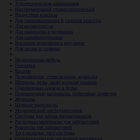
Зуботехническая лаборатория
Инструментарий стоматологический
Индустрия красоты
Для парикмахерских и салонов красоты
Для косметологов
Для маникюра и педикюра
Для парафинотерапии
Восковая депиляция и шугаринг
Для загара и солярия
Ветеринария
Медицинская мебель
Перчатки
Бахилы
Дезинфекция, стерилизация, журналы
Шприцы, иглы, инфузионная терапия
Одноразовые одежда и белье
Перевязочные материалы, спиртовые салфетки
Журналы
Шовные материалы
Медицинский инструментарий
Системы для забора биоматериалов
Расходные материалы для лабораторий
Реагенты для лабораторий
Тест-полоски, тест-системы
Гинекологические расходные материалы