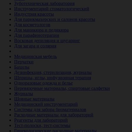
Зуботехническая лаборатория
Инструментарий стоматологический
Индустрия красоты
Для парикмахерских и салонов красоты
Для косметологов
Для маникюра и педикюра
Для парафинотерапии
Восковая депиляция и шугаринг
Для загара и солярия
Ветеринария
Медицинская мебель
Перчатки
Бахилы
Дезинфекция, стерилизация, журналы
Шприцы, иглы, инфузионная терапия
Одноразовые одежда и белье
Перевязочные материалы, спиртовые салфетки
Журналы
Шовные материалы
Медицинский инструментарий
Системы для забора биоматериалов
Расходные материалы для лабораторий
Реагенты для лабораторий
Тест-полоски, тест-системы
Гинекологические расходные материалы