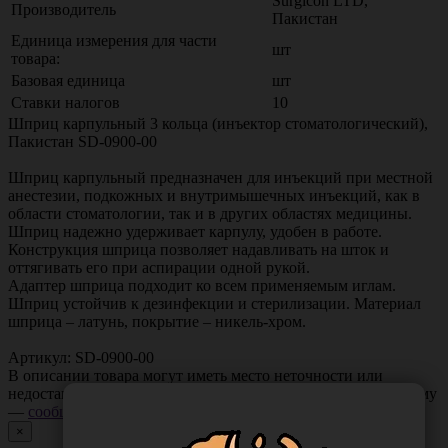
Surgicon LTD,
Производитель
Пакистан
Единица измерения для части
шт
товара:
Базовая единица
шт
Ставки налогов
10
Шприц карпульный 3 кольца (инъектор стоматологический),
Пакистан SD-0900-00
Шприц карпульный предназначен для инъекций при местной
анестезии, подкожных и внутримышечных инъекций, как в
области стоматологии, так и в других областях медицины.
Шприц надежно удерживает карпулу, удобен в работе.
Конструкция шприца позволяет надавливать на шток и
оттягивать его при аспирации одной рукой.
Адаптер шприца подходит ко всем применяемым иглам.
Шприц устойчив к дезинфекции и стерилизации. Материал
шприца – латунь, покрытие – никель-хром.
Артикул: SD-0900-00
В описании товара могут иметь место неточности или
недостающая информация. Если вы заметили такую проблему
—
сообщите нам
.
×