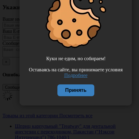
Укажите неточность в описании товара
Ваше имя
Ваш E-mail
Сообщение
Куки не едим, но собираем!
×
Оставаясь на сайте, вы принимаете условия
Ошибка
Подробнее
Принять
Товары из этой категории
Посмотреть все
Шприц карпульный "Treatway" для дентальной
анестезии с переходником, Пакистан ("Нэксон
Интернешнл") 786-1040/1