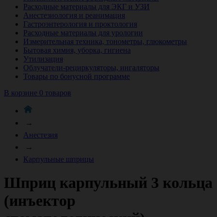
Расходные материалы для ЭКГ и УЗИ
Анестезиология и реанимация
Гастроэнтерология и проктология
Расходные материалы для урологии
Измерительная техника, тонометры, глюкометры
Бытовая химия, уборка, гигиена
Утилизация
Облучатели-рециркуляторы, ингаляторы
Товары по бонусной программе
В корзине 0 товаров
→
Анестезия
→
Карпульные шприцы
Шприц карпульный 3 кольца
(инъектор