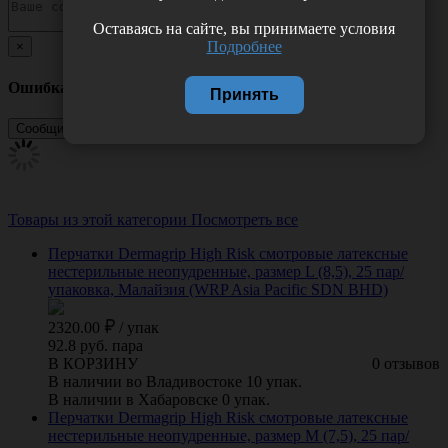
Оставаясь на сайте, вы принимаете условия
Подробнее
×
Ошибка
Принять
Товары из этой категории
Посмотреть все
Перчатки Dermagrip High Risk смотровые латексные
нестерильные неопудренные, размер L (8,5), 25 пар/
упаковка, Малайзия (WRP Asia Pacific SDN BHD)
2320.00
/
упак
92.8 руб. пара
В КОРЗИНУ
0 отзывов
В наличии во Владивостоке 10 упак.
В наличии в Хабаровске 0 упак.
Перчатки Dermagrip High Risk смотровые латексные
нестерильные неопудренные, размер M (7,5), 25 пар/