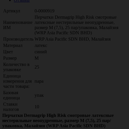
Отзывы
Артикул
0-0000919
Перчатки Dermagrip High Risk смотровые
Наименование
латексные нестерильные неопудренные,
ИМ
размер M (7,5), 25 пар/упаковка, Малайзия
(WRP Asia Pacific SDN BHD)
Производитель
WRP Asia Pacific SDN BHD, Малайзия
Материал
латекс
Цвет
синий
Размер
M
Количество в
25
упаковке
Единица
измерения для
пара
части товара:
Базовая
упак
единица
Ставки
10
налогов
Перчатки Dermagrip High Risk смотровые латексные
нестерильные неопудренные, размер M (7,5), 25 пар/
упаковка, Малайзия (WRP Asia Pacific SDN BHD)