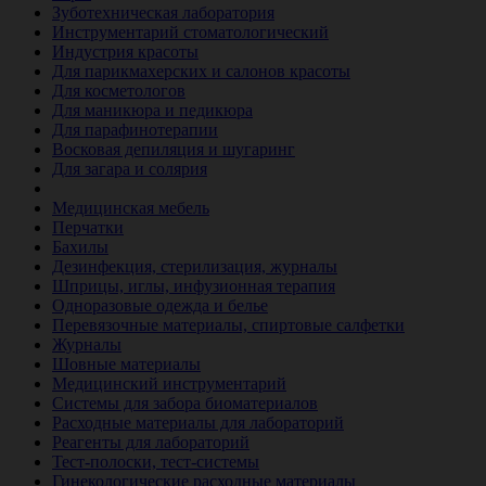
Зуботехническая лаборатория
Инструментарий стоматологический
Индустрия красоты
Для парикмахерских и салонов красоты
Для косметологов
Для маникюра и педикюра
Для парафинотерапии
Восковая депиляция и шугаринг
Для загара и солярия
Ветеринария
Медицинская мебель
Перчатки
Бахилы
Дезинфекция, стерилизация, журналы
Шприцы, иглы, инфузионная терапия
Одноразовые одежда и белье
Перевязочные материалы, спиртовые салфетки
Журналы
Шовные материалы
Медицинский инструментарий
Системы для забора биоматериалов
Расходные материалы для лабораторий
Реагенты для лабораторий
Тест-полоски, тест-системы
Гинекологические расходные материалы