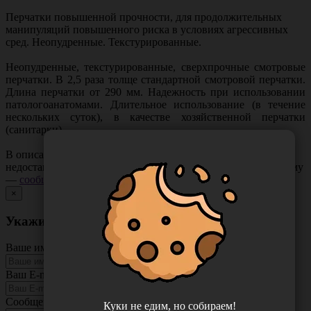
Перчатки повышенной прочности, для продолжительных
манипуляций повышенного риска в условиях агрессивных
сред. Неопудренные. Текстурированные.
Неопудренные, текстурированные, сверхпрочные смотровые
перчатки. В 2,5 раза толще стандартной смотровой перчатки.
Длина перчатки от 290 мм. Надежность при использовании
патологоанатомами. Длительное использование (в течение
нескольких суток), в качестве хозяйственной перчатки
(санитарки).
В описании товара могут иметь место неточности или
недостающая информация. Если вы заметили такую проблему
—
сообщите нам
.
×
Укажите неточность в описании товара
Ваше имя
Ваш E-mail
Сообщение
Куки не едим, но собираем!