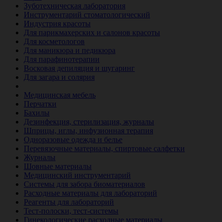
Зуботехническая лаборатория
Инструментарий стоматологический
Индустрия красоты
Для парикмахерских и салонов красоты
Для косметологов
Для маникюра и педикюра
Для парафинотерапии
Восковая депиляция и шугаринг
Для загара и солярия
Ветеринария
Медицинская мебель
Перчатки
Бахилы
Дезинфекция, стерилизация, журналы
Шприцы, иглы, инфузионная терапия
Одноразовые одежда и белье
Перевязочные материалы, спиртовые салфетки
Журналы
Шовные материалы
Медицинский инструментарий
Системы для забора биоматериалов
Расходные материалы для лабораторий
Реагенты для лабораторий
Тест-полоски, тест-системы
Гинекологические расходные материалы