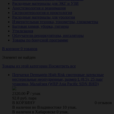
Расходные материалы для ЭКГ и УЗИ
Анестезиология и реанимация
Гастроэнтерология и проктология
Расходные материалы для урологии
Измерительная техника, тонометры, глюкометры
Бытовая химия, уборка, гигиена
Утилизация
Облучатели-рециркуляторы, ингаляторы
Товары по бонусной программе
В корзине 0 товаров
Элемент не найден
Товары из этой категории
Посмотреть все
Перчатки Dermagrip High Risk смотровые латексные
нестерильные неопудренные, размер L (8,5), 25 пар/
упаковка, Малайзия (WRP Asia Pacific SDN BHD)
2320.00
/
упак
92.8 руб. пара
В КОРЗИНУ
0 отзывов
В наличии во Владивостоке 10 упак.
В наличии в Хабаровске 0 упак.