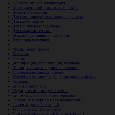
Зуботехническая лаборатория
Инструментарий стоматологический
Индустрия красоты
Для парикмахерских и салонов красоты
Для косметологов
Для маникюра и педикюра
Для парафинотерапии
Восковая депиляция и шугаринг
Для загара и солярия
Ветеринария
Медицинская мебель
Перчатки
Бахилы
Дезинфекция, стерилизация, журналы
Шприцы, иглы, инфузионная терапия
Одноразовые одежда и белье
Перевязочные материалы, спиртовые салфетки
Журналы
Шовные материалы
Медицинский инструментарий
Системы для забора биоматериалов
Расходные материалы для лабораторий
Реагенты для лабораторий
Тест-полоски, тест-системы
Гинекологические расходные материалы