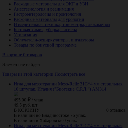
Расходные материалы для ЭКГ и УЗИ
Анестезиология и реанимация
Гастроэнтерология и проктология
Расходные материалы для урологии
Измерительная техника, тонометры, глюкометры
Бытовая химия, уборка, гигиена
Утилизация
Облучатели-рециркуляторы, ингаляторы
Товары по бонусной программе
В корзине 0 товаров
Элемент не найден
Товары из этой категории
Посмотреть все
Игла для мезотерапии Meso-Relle 31G*4 мм стерильная,
10 шт/упак. Италия ("Биотекне С.Р.Л.") АМ314
495.00
/
упак
49.5 руб. шт
В КОРЗИНУ
0 отзывов
В наличии во Владивостоке 76 упак.
В наличии в Хабаровске 0 упак.
Игла для мезотерапии Meso-Relle 32G*4 мм стерильная,