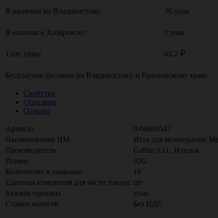
В наличии во Владивостоке:
36 упак
В наличии в Хабаровске:
0 упак
1 шт, цена:
61.2
Бесплатная доставка по
Владивостоку
и
Приморскому краю
Свойства
Описание
Отзывы
Артикул
0-00000547
Наименование ИМ
Игла для мезотерапии Meso
Производитель
Gallini S.r.l., Италия
Размер
32G
Количество в упаковке
10
Единица измерения для части товара:
шт
Базовая единица
упак
Ставки налогов
Без НДС