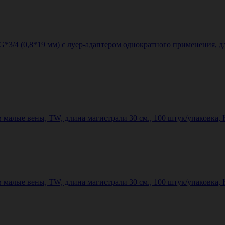
G*3/4 (0,8*19 мм) с луер-адаптером однократного применения, д
в малые вены, TW, длина магистрали 30 см., 100 штук/упаковка, К
в малые вены, TW, длина магистрали 30 см., 100 штук/упаковка, К