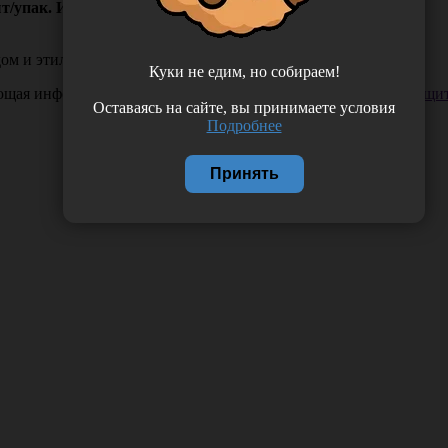
пак. Италия (Gallini S.r.l.)
м и этиленом, с алмазной заточкой.
Куки не едим, но собираем!
ающая информация. Если вы заметили такую проблему —
сообщит
Оставаясь на сайте, вы принимаете условия
Подробнее
Принять