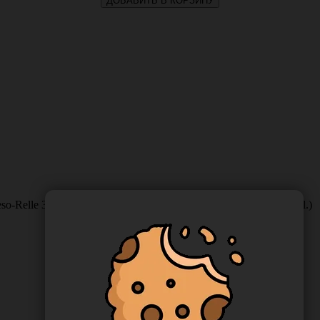
ДОБАВИТЬ В КОРЗИНУ
-Relle 32G*4 мм стерильная, 10 шт/упак. Италия (Gallini S.r.l.)