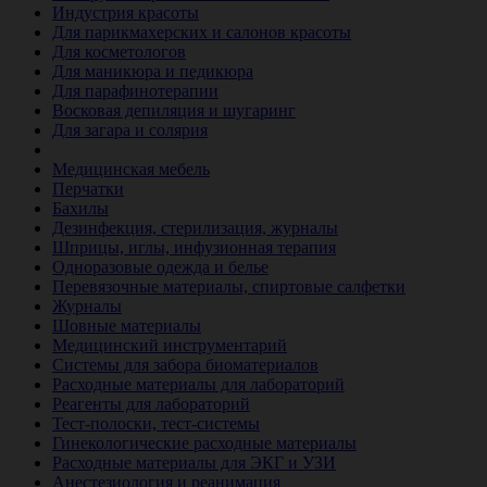
Индустрия красоты
Для парикмахерских и салонов красоты
Для косметологов
Для маникюра и педикюра
Для парафинотерапии
Восковая депиляция и шугаринг
Для загара и солярия
Ветеринария
Медицинская мебель
Перчатки
Бахилы
Дезинфекция, стерилизация, журналы
Шприцы, иглы, инфузионная терапия
Одноразовые одежда и белье
Перевязочные материалы, спиртовые салфетки
Журналы
Шовные материалы
Медицинский инструментарий
Системы для забора биоматериалов
Расходные материалы для лабораторий
Реагенты для лабораторий
Тест-полоски, тест-системы
Гинекологические расходные материалы
Расходные материалы для ЭКГ и УЗИ
Анестезиология и реанимация