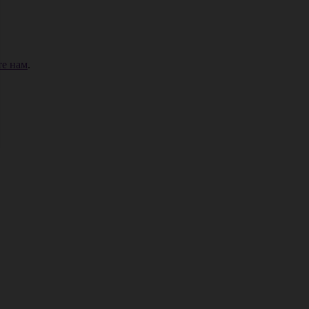
е нам
.