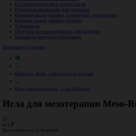
Гастроэнтерология и проктология
Расходные материалы для урологии
Измерительная техника, тонометры, глюкометры
Бытовая химия, уборка, гигиена
Утилизация
Облучатели-рециркуляторы, ингаляторы
Товары по бонусной программе
В корзине 0 товаров
→
Шприцы, иглы, инфузионная терапия
→
Иглы инъекционные, иглы-бабочки
Игла для мезотерапии Meso-Rel
612
Вы получите
6.12
бонусов