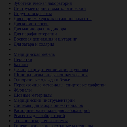
Зуботехническая лаборатория
Инструментарий стоматологический
Индустрия красоты
Для парикмахерских и салонов красоты
Для косметологов
Для маникюра и педикюра
Для парафинотерапии
Восковая депиляция и шугаринг
Для загара и солярия
Ветеринария
Медицинская мебель
Перчатки
Бахилы
Дезинфекция, стерилизация, журналы
Шприцы, иглы, инфузионная терапия
Одноразовые одежда и белье
Перевязочные материалы, спиртовые салфетки
Журналы
Шовные материалы
Медицинский инструментарий
Системы для забора биоматериалов
Расходные материалы для лабораторий
Реагенты для лабораторий
Тест-полоски, тест-системы
Гинекологические расходные материалы