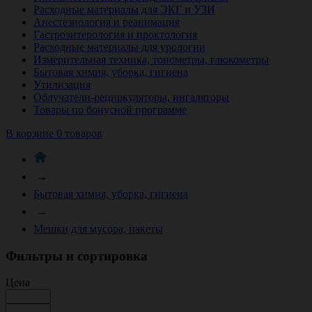
Расходные материалы для ЭКГ и УЗИ
Анестезиология и реанимация
Гастроэнтерология и проктология
Расходные материалы для урологии
Измерительная техника, тонометры, глюкометры
Бытовая химия, уборка, гигиена
Утилизация
Облучатели-рециркуляторы, ингаляторы
Товары по бонусной программе
В корзине 0 товаров
→
Бытовая химия, уборка, гигиена
→
Мешки для мусора, пакеты
Фильтры и сортировка
Цена