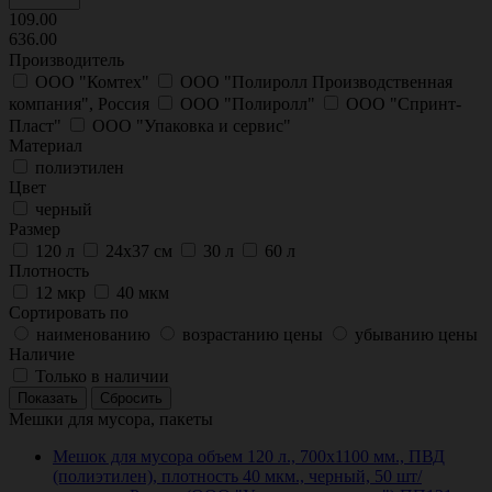
109.00
636.00
Производитель
ООО "Комтех"
ООО "Полиролл Производственная
компания", Россия
ООО "Полиролл"
ООО "Спринт-
Пласт"
ООО "Упаковка и сервис"
Материал
полиэтилен
Цвет
черный
Размер
120 л
24х37 см
30 л
60 л
Плотность
12 мкр
40 мкм
Сортировать по
наименованию
возрастанию цены
убыванию цены
Наличие
Только в наличии
Мешки для мусора, пакеты
Мешок для мусора объем 120 л., 700х1100 мм., ПВД
(полиэтилен), плотность 40 мкм., черный, 50 шт/