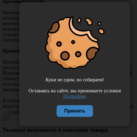
Противопоказания
Мононити УЛЬТРАСОРБ не могут применяться там, где
необходима длительная аппроксимация тканей. Не
рекомендуются для использования сердечно-сосудистой
хирургии, в том числе при имплатантации искусственных
устройств, таких как искусственные клапаны сердца и
синтетические сосудистые протезы, и нейрохирургии.
Применение
Мононити УЛЬТРАСОРБ используют в общей хирургии,
урологии, гинекологии, ортопедии и пластической хирургии.
Мононити отличаются высокой прочностью и очень хорошей
гибкостью, легко вяжутся хирургическими узлами с
Куки не едим, но собираем!
использованием стандартной мануальной техники
завязывания, а также с помощью инструментов.
Оставаясь на сайте, вы принимаете условия
Подробнее
В описании товара могут иметь место неточности или
недостающая информация. Если вы заметили такую проблему
Принять
—
сообщите нам
.
×
Укажите неточность в описании товара