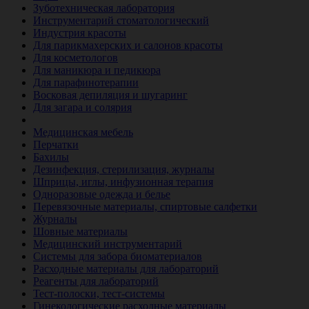
Зуботехническая лаборатория
Инструментарий стоматологический
Индустрия красоты
Для парикмахерских и салонов красоты
Для косметологов
Для маникюра и педикюра
Для парафинотерапии
Восковая депиляция и шугаринг
Для загара и солярия
Ветеринария
Медицинская мебель
Перчатки
Бахилы
Дезинфекция, стерилизация, журналы
Шприцы, иглы, инфузионная терапия
Одноразовые одежда и белье
Перевязочные материалы, спиртовые салфетки
Журналы
Шовные материалы
Медицинский инструментарий
Системы для забора биоматериалов
Расходные материалы для лабораторий
Реагенты для лабораторий
Тест-полоски, тест-системы
Гинекологические расходные материалы