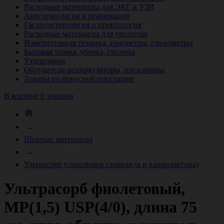
Расходные материалы для ЭКГ и УЗИ
Анестезиология и реанимация
Гастроэнтерология и проктология
Расходные материалы для урологии
Измерительная техника, тонометры, глюкометры
Бытовая химия, уборка, гигиена
Утилизация
Облучатели-рециркуляторы, ингаляторы
Товары по бонусной программе
В корзине 0 товаров
→
Шовные материалы
→
Ультрасорб (сополимер гликолида и капролактона)
Ультрасорб фиолетовый,
МР(1,5) USP(4/0), длина 75