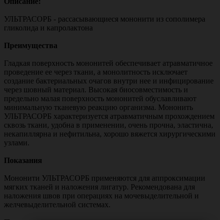
Описание:
УЛЬТРАСОРБ - рассасывающиеся мононити из сополимера
гликолида и капролактона
Преимущества
Гладкая поверхность мононитей обеспечивает атравматичное
проведение ее через ткани, а монолитность исключает
создание бактериальных очагов внутри нее и инфицирование
через шовный материал. Высокая биосовместимость и
предельно малая поверхность мононитей обуславливают
минимальную тканевую реакцию организма. Мононить
УЛЬТРАСОРБ характеризуется атравматичным прохождением
сквозь ткани, удобна в применении, очень прочна, эластична,
некапиллярна и нефитильна, хорошо вяжется хирургическими
узлами.
Показания
Мононити УЛЬТРАСОРБ применяются для аппроксимации
мягких тканей и наложения лигатур. Рекомендована для
наложения швов при операциях на мочевыделительной и
желчевыделительной системах.