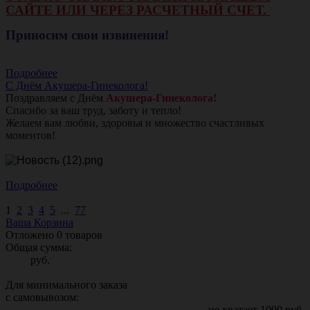
САЙТЕ ИЛИ ЧЕРЕЗ РАСЧЕТНЫЙ СЧЕТ.
Приносим свои извинения!
Подробнее
С Днём Акушера-Гинеколога!
Поздравляем с Днём
Акушера-Гинеколога!
Спасибо за ваш труд, заботу и тепло!
Желаем вам любви, здоровья и множество счастливых
моментов!
Подробнее
1
2
3
4
5
...
77
Ваша Корзина
Отложено
0
товаров
Общая сумма:
руб.
Для минимального заказа
с самовывозом:
не хватает
1000
руб.