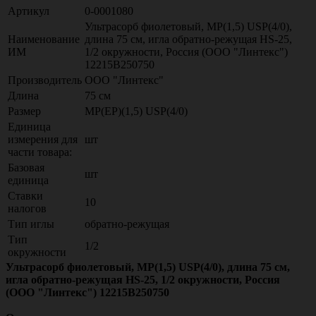
Артикул
0-0001080
Ультрасорб фиолетовый, МР(1,5) USP(4/0),
Наименование
длина 75 см, игла обратно-режущая HS-25,
ИМ
1/2 окружности, Россия (ООО "Линтекс")
12215B250750
Производитель
ООО "Линтекс"
Длина
75 см
Размер
МР(EP)(1,5) USP(4/0)
Единица
измерения для
шт
части товара:
Базовая
шт
единица
Ставки
10
налогов
Тип иглы
обратно-режущая
Тип
1/2
окружности
Ультрасорб фиолетовый, МР(1,5) USP(4/0), длина 75 см,
игла обратно-режущая HS-25, 1/2 окружности, Россия
(ООО "Линтекс") 12215B250750