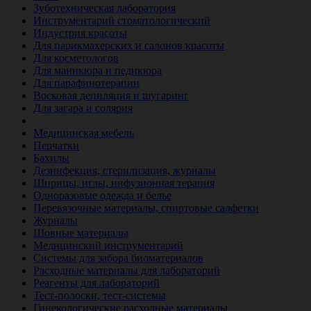
Зуботехническая лаборатория
Инструментарий стоматологический
Индустрия красоты
Для парикмахерских и салонов красоты
Для косметологов
Для маникюра и педикюра
Для парафинотерапии
Восковая депиляция и шугаринг
Для загара и солярия
Ветеринария
Медицинская мебель
Перчатки
Бахилы
Дезинфекция, стерилизация, журналы
Шприцы, иглы, инфузионная терапия
Одноразовые одежда и белье
Перевязочные материалы, спиртовые салфетки
Журналы
Шовные материалы
Медицинский инструментарий
Системы для забора биоматериалов
Расходные материалы для лабораторий
Реагенты для лабораторий
Тест-полоски, тест-системы
Гинекологические расходные материалы