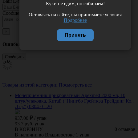
Ваш E-mail
Куки не едим, но собираем!
Сообщение
Оставаясь на сайте, вы принимаете условия
Подробнее
×
Принять
Ошибка
Товары из этой категории
Посмотреть все
Мочеприемник прикроватный Apexmed 2000 мл, 10
штук/упаковка, Китай ("Нингбо Грейткэа Трейдинг Ко.,
Лтд.") 0304-01-20
937.00
/
упак
93.7 руб. упак
В КОРЗИНУ
0 отзывов
В наличии во Владивостоке 1 упак.