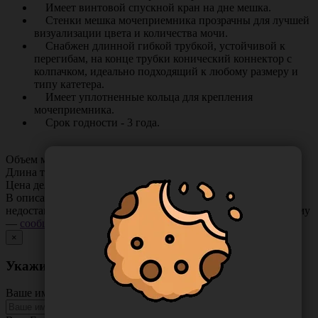
Имеет винтовой спускной кран на дне мешка.
Стенки мешка мочеприемника прозрачны для лучшей
визуализации цвета и количества мочи.
Снабжен длинной гибкой трубкой, устойчивой к
перегибам, на конце трубки конический коннектор с
колпачком, идеально подходящий к любому размеру и
типу катетера.
Имеет уплотненные кольца для крепления
мочеприемника.
Срок годности - 3 года.
Объем мочеприемника: 1000 мл
Длина трубки, мм: 900 ±20
Цена деления, мл: 50
В описании товара могут иметь место неточности или
недостающая информация. Если вы заметили такую проблему
—
сообщите нам
.
×
Укажите неточность в описании товара
Ваше имя