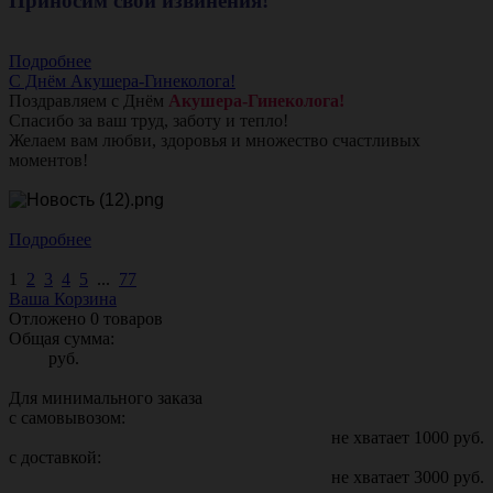
Приносим свои извинения!
Подробнее
С Днём Акушера-Гинеколога!
Поздравляем с Днём
Акушера-Гинеколога!
Спасибо за ваш труд, заботу и тепло!
Желаем вам любви, здоровья и множество счастливых
моментов!
Подробнее
1
2
3
4
5
...
77
Ваша Корзина
Отложено
0
товаров
Общая сумма:
руб.
Для минимального заказа
с самовывозом:
не хватает
1000
руб.
с доставкой:
не хватает
3000
руб.