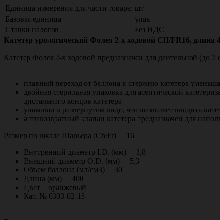
Единица измерения для части товара:
шт
Базовая единица
упак
Ставки налогов
Без НДС
Катетер урологический Фолея 2-х ходовой CH/FR16, длина 40 
Катетер Фолея 2-х ходовой предназначен для длительной (до 7
плавный переход от баллона к стержню катетера уменьш
двойная стерильная упаковка для асептической катетери
дистального концов катетера
упакован в развернутом виде, что позволяет вводить кате
антивозвратный клапан катетера предназначен для напо
Размер по шкале Шарьера (Сh/Fr) 16
Внутренний диаметр I.D. (мм) 3,8
Внешний диаметр O.D. (мм) 5,3
Объем баллона (мл/см3) 30
Длина (мм) 400
Цвет оранжевый
Кат. № 0303-02-16