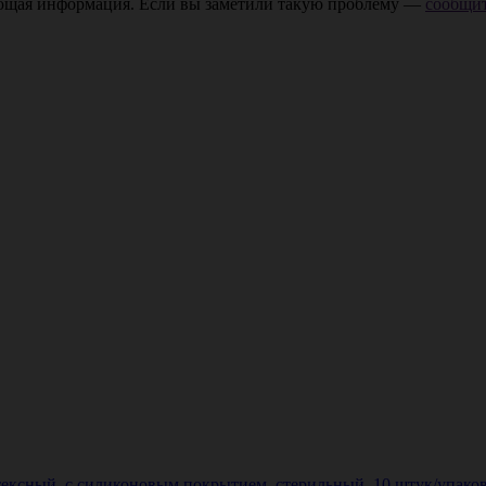
ающая информация. Если вы заметили такую проблему —
сообщит
ексный, с силиконовым покрытием, стерильный, 10 штук/упаковка