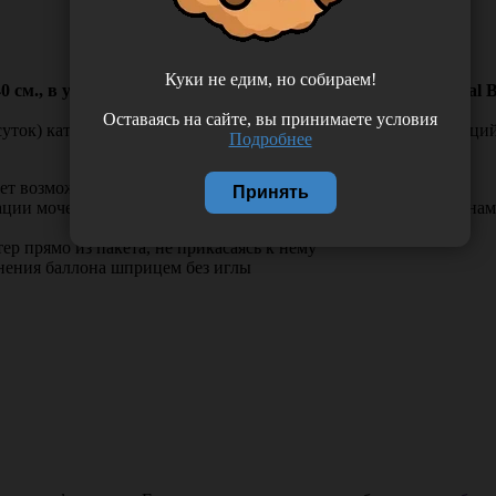
Куки не едим, но собираем!
см., в упаковке 10 шт, Нидерланды (Apexmed International B.
Оставаясь на сайте, вы принимаете условия
 суток) катетеризации мочевого пузыря и различных манипуляций
Подробнее
ает возможность возникновения травмы при катетеризации
Принять
зации мочевого пузыря, вертикальные насечки по обеим сторона
тер прямо из пакета, не прикасаясь к нему
лнения баллона шприцем без иглы