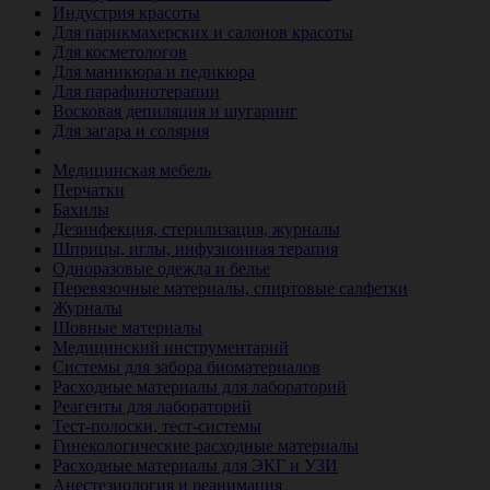
Индустрия красоты
Для парикмахерских и салонов красоты
Для косметологов
Для маникюра и педикюра
Для парафинотерапии
Восковая депиляция и шугаринг
Для загара и солярия
Ветеринария
Медицинская мебель
Перчатки
Бахилы
Дезинфекция, стерилизация, журналы
Шприцы, иглы, инфузионная терапия
Одноразовые одежда и белье
Перевязочные материалы, спиртовые салфетки
Журналы
Шовные материалы
Медицинский инструментарий
Системы для забора биоматериалов
Расходные материалы для лабораторий
Реагенты для лабораторий
Тест-полоски, тест-системы
Гинекологические расходные материалы
Расходные материалы для ЭКГ и УЗИ
Анестезиология и реанимация