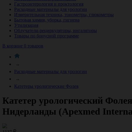
Гастроэнтерология и проктология
Расходные материалы для урологии
Измерительная техника, тонометры, глюкометры
Бытовая химия, уборка, гигиена
Утилизация
Облучатели-рециркуляторы, ингаляторы
Товары по бонусной программе
В корзине 0 товаров
→
Расходные материалы для урологии
→
Катетеры урологические Фолея
Катетер урологический Фолея 
Нидерланды (Apexmed Internati
1537