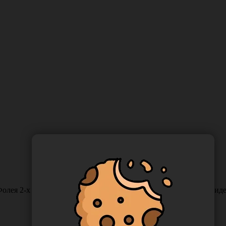
лея 2-х ходовой CH/FR16, длина 40 см., в упаковке 10 шт, Нидер