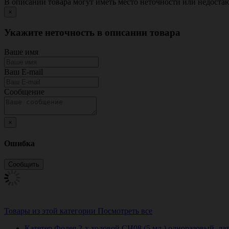
В описании товара могут иметь место неточности или недост
×
Укажите неточность в описании товара
Ваше имя
Ваш E-mail
Сообщение
×
Ошибка
Товары из этой категории
Посмотреть все
Катетер Фолея 2-х ходовой CH08 (5 мл.) одноразовый, лат