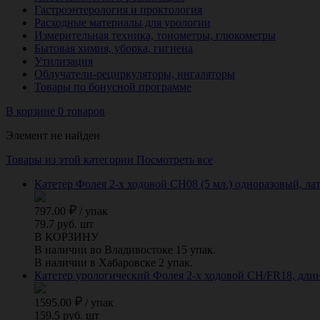
Гастроэнтерология и проктология
Расходные материалы для урологии
Измерительная техника, тонометры, глюкометры
Бытовая химия, уборка, гигиена
Утилизация
Облучатели-рециркуляторы, ингаляторы
Товары по бонусной программе
В корзине 0 товаров
Элемент не найден
Товары из этой категории
Посмотреть все
Катетер Фолея 2-х ходовой CH08 (5 мл.) одноразовый, лат
797.00
/
упак
79.7 руб. шт
В КОРЗИНУ
В наличии во Владивостоке 15 упак.
В наличии в Хабаровске 2 упак.
Катетер урологический Фолея 2-х ходовой CH/FR18, длина 
1595.00
/
упак
159.5 руб. шт