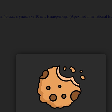
40 см., в упаковке 10 шт, Нидерланды (Apexmed International B.