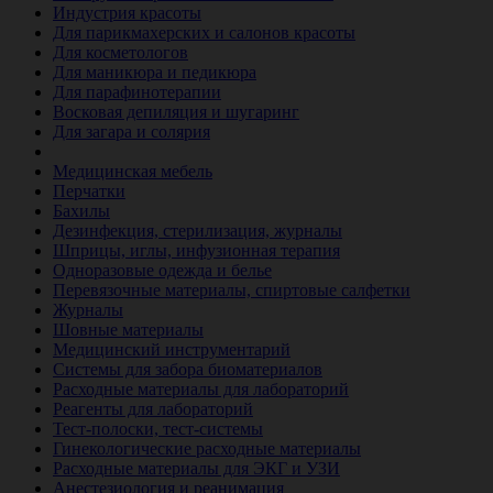
Индустрия красоты
Для парикмахерских и салонов красоты
Для косметологов
Для маникюра и педикюра
Для парафинотерапии
Восковая депиляция и шугаринг
Для загара и солярия
Ветеринария
Медицинская мебель
Перчатки
Бахилы
Дезинфекция, стерилизация, журналы
Шприцы, иглы, инфузионная терапия
Одноразовые одежда и белье
Перевязочные материалы, спиртовые салфетки
Журналы
Шовные материалы
Медицинский инструментарий
Системы для забора биоматериалов
Расходные материалы для лабораторий
Реагенты для лабораторий
Тест-полоски, тест-системы
Гинекологические расходные материалы
Расходные материалы для ЭКГ и УЗИ
Анестезиология и реанимация