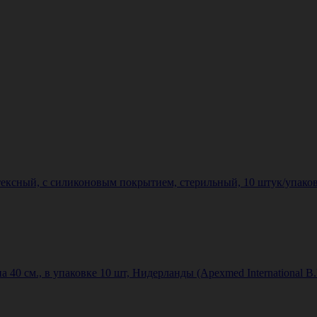
ексный, с силиконовым покрытием, стерильный, 10 штук/упаковка
40 см., в упаковке 10 шт, Нидерланды (Apexmed International B.