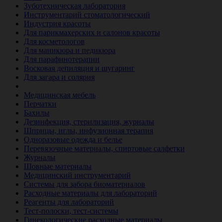
Зуботехническая лаборатория
Инструментарий стоматологический
Индустрия красоты
Для парикмахерских и салонов красоты
Для косметологов
Для маникюра и педикюра
Для парафинотерапии
Восковая депиляция и шугаринг
Для загара и солярия
Ветеринария
Медицинская мебель
Перчатки
Бахилы
Дезинфекция, стерилизация, журналы
Шприцы, иглы, инфузионная терапия
Одноразовые одежда и белье
Перевязочные материалы, спиртовые салфетки
Журналы
Шовные материалы
Медицинский инструментарий
Системы для забора биоматериалов
Расходные материалы для лабораторий
Реагенты для лабораторий
Тест-полоски, тест-системы
Гинекологические расходные материалы