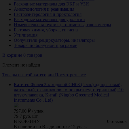
Расходные материалы для ЭКГ и УЗИ
Анестезиология и реанимация
Гастроэнтерология и проктология
Расходные материалы для урологии
Измерительная техника, тонометры, глюкометры
Бытовая химия, уборка, гигиена
Утилизация
Облучатели-рециркуляторы, ингаляторы
Товары по бонусной программе
В корзине 0 товаров
Элемент не найден
Товары из этой категории
Посмотреть все
Катетер Фолея 2-х ходовой CH08 (5 мл.) одноразовый,
латексный, с силиконовым покрытием, стерильный, 10
штук/упаковка, Китай (Ningbo Greetmed Medical
Instruments Co., Ltd)
797.00
/
упак
79.7 руб. шт
В КОРЗИНУ
0 отзывов
В наличии во Владивостоке 15 упак.