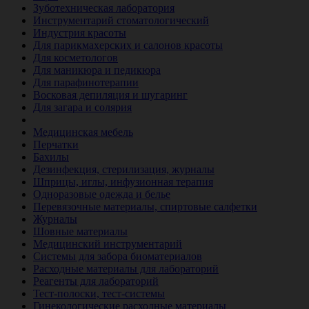
Зуботехническая лаборатория
Инструментарий стоматологический
Индустрия красоты
Для парикмахерских и салонов красоты
Для косметологов
Для маникюра и педикюра
Для парафинотерапии
Восковая депиляция и шугаринг
Для загара и солярия
Ветеринария
Медицинская мебель
Перчатки
Бахилы
Дезинфекция, стерилизация, журналы
Шприцы, иглы, инфузионная терапия
Одноразовые одежда и белье
Перевязочные материалы, спиртовые салфетки
Журналы
Шовные материалы
Медицинский инструментарий
Системы для забора биоматериалов
Расходные материалы для лабораторий
Реагенты для лабораторий
Тест-полоски, тест-системы
Гинекологические расходные материалы