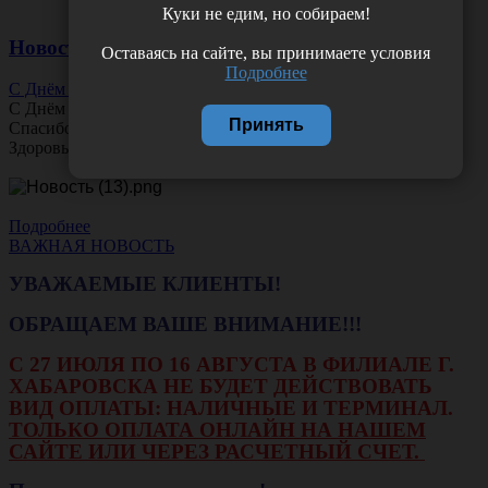
Куки не едим, но собираем!
Новости
Оставаясь на сайте, вы принимаете условия
Подробнее
С Днём Офтальмолога!
С Днём
Офтальмолога
!
Принять
Спасибо за ясное зрение и заботу о пациентах.
Здоровья вам и новых профессиональных побед!
Подробнее
ВАЖНАЯ НОВОСТЬ
УВАЖАЕМЫЕ КЛИЕНТЫ!
ОБРАЩАЕМ ВАШЕ ВНИМАНИЕ!!!
С 27 ИЮЛЯ ПО 16 АВГУСТА В ФИЛИАЛЕ Г.
ХАБАРОВСКА НЕ БУДЕТ ДЕЙСТВОВАТЬ
ВИД ОПЛАТЫ: НАЛИЧНЫЕ И ТЕРМИНАЛ.
ТОЛЬКО ОПЛАТА ОНЛАЙН НА НАШЕМ
САЙТЕ ИЛИ ЧЕРЕЗ РАСЧЕТНЫЙ СЧЕТ.