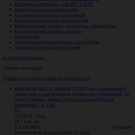
Расходные материалы для ЭКГ и УЗИ
Анестезиология и реанимация
Гастроэнтерология и проктология
Расходные материалы для урологии
Измерительная техника, тонометры, глюкометры
Бытовая химия, уборка, гигиена
Утилизация
Облучатели-рециркуляторы, ингаляторы
Товары по бонусной программе
В корзине 0 товаров
Элемент не найден
Товары из этой категории
Посмотреть все
Катетер Фолея 2-х ходовой CH08 (5 мл.) одноразовый,
латексный, с силиконовым покрытием, стерильный, 10
штук/упаковка, Китай (Ningbo Greetmed Medical
Instruments Co., Ltd)
797.00
/
упак
79.7 руб. шт
В КОРЗИНУ
0 отзывов
В наличии во Владивостоке 15 упак.