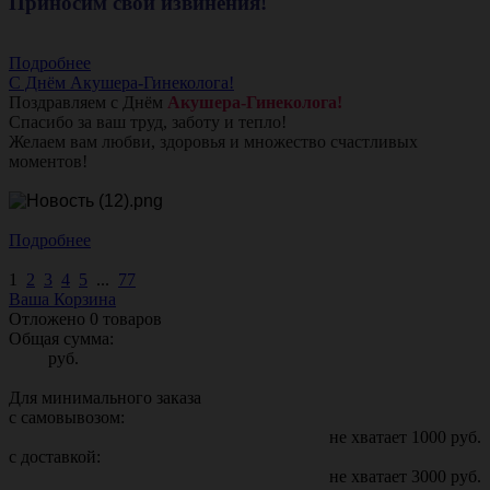
Приносим свои извинения!
Подробнее
С Днём Акушера-Гинеколога!
Поздравляем с Днём
Акушера-Гинеколога!
Спасибо за ваш труд, заботу и тепло!
Желаем вам любви, здоровья и множество счастливых
моментов!
Подробнее
1
2
3
4
5
...
77
Ваша Корзина
Отложено
0
товаров
Общая сумма:
руб.
Для минимального заказа
с самовывозом:
не хватает
1000
руб.
с доставкой:
не хватает
3000
руб.