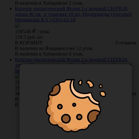
В наличии в Хабаровске 2 упак.
Катетер урологический Фолея 2-х ходовой CH/FR18,
длина 40 см., в упаковке 10 шт, Нидерланды (Apexmed
International B.V.) 0303-02-18
1595.00
/
упак
159.5 руб. шт
В КОРЗИНУ
0 отзывов
В наличии во Владивостоке 12 упак.
В наличии в Хабаровске 0 упак.
Катетер урологический Фолея 2-х ходовой CH/FR16,
длина 40 см., в упаковке 10 шт, Нидерланды (Apexmed
International B.V.) 0303-02-16
1537.00
/
упак
153.7 руб. шт
Уведомить о поступлении
0 отзывов
В наличии во Владивостоке 0 упак.
В наличии в Хабаровске 2 упак.