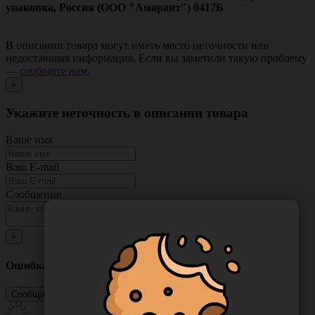
упаковка, Россия (ООО "Амарант") 0417Б
В описании товара могут иметь место неточности или
недостающая информация. Если вы заметили такую проблему
—
сообщите нам
.
×
Укажите неточность в описании товара
Ваше имя
Ваш E-mail
Сообщение
×
Ошибка