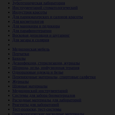
Зуботехническая лаборатория
Инструментарий стоматологический
Индустрия красоты
Для парикмахерских и салонов красоты
Для косметологов
Для маникюра и педикюра
Для парафинотерапии
Восковая депиляция и шугаринг
Для загара и солярия
Ветеринария
Медицинская мебель
Перчатки
Бахилы
Дезинфекция, стерилизация, журналы
Шприцы, иглы, инфузионная терапия
Одноразовые одежда и белье
Перевязочные материалы, спиртовые салфетки
Журналы
Шовные материалы
Медицинский инструментарий
Системы для забора биоматериалов
Расходные материалы для лабораторий
Реагенты для лабораторий
Тест-полоски, тест-системы
Гинекологические расходные материалы