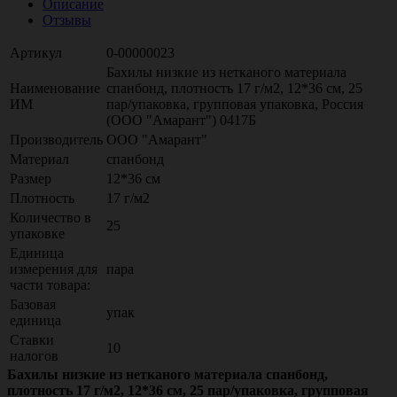
Описание
Отзывы
Артикул
0-00000023
Бахилы низкие из нетканого материала
Наименование
спанбонд, плотность 17 г/м2, 12*36 см, 25
ИМ
пар/упаковка, групповая упаковка, Россия
(ООО "Амарант") 0417Б
Производитель
ООО "Амарант"
Материал
спанбонд
Размер
12*36 см
Плотность
17 г/м2
Количество в
25
упаковке
Единица
измерения для
пара
части товара:
Базовая
упак
единица
Ставки
10
налогов
Бахилы низкие из нетканого материала спанбонд,
плотность 17 г/м2, 12*36 см, 25 пар/упаковка, групповая