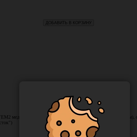
ДОБАВИТЬ В КОРЗИНУ
M2 медицинские одноразовые полиэтиленовые (вес 6 грамм), од
сток")