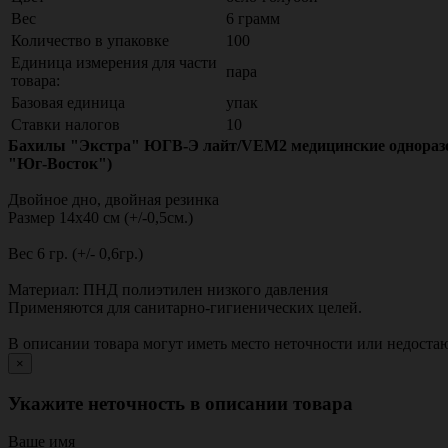
Вес
6 грамм
Количество в упаковке
100
Единица измерения для части
пара
товара:
Базовая единица
упак
Ставки налогов
10
Бахилы "Экстра" ЮГВ-Э лайт/VEM2 медицинские одноразовые
"Юг-Восток")
Двойное дно, двойная резинка
Размер 14х40 см (+/-0,5см.)
Вес 6 гр. (+/- 0,6гр.)
Материал: ПНД полиэтилен низкого давления
Применяются для санитарно-гигиенических целей.
В описании товара могут иметь место неточности или недост
×
Укажите неточность в описании товара
Ваше имя