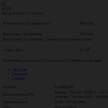
413
Вы получите
4.13
бонуса
В наличии во Владивостоке:
509 упак
В наличии в Хабаровске:
204 упак
Вы можете их заказать, сменив город в шапке сайта
1 пара, цена:
4.13
Бесплатная доставка по
Владивостоку
и
Приморскому краю
Свойства
Описание
Отзывы
Артикул
0-00000398
Бахилы "Экстра" ЮГВ-Э лайт/VE
Наименование ИМ
упаковка, Россия (ООО "Юг-Во
Производитель
ООО "Юг-Восток"
Цвет
бело-голубой