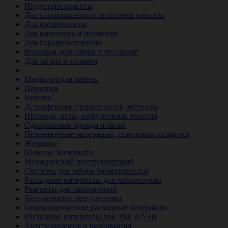
Индустрия красоты
Для парикмахерских и салонов красоты
Для косметологов
Для маникюра и педикюра
Для парафинотерапии
Восковая депиляция и шугаринг
Для загара и солярия
Ветеринария
Медицинская мебель
Перчатки
Бахилы
Дезинфекция, стерилизация, журналы
Шприцы, иглы, инфузионная терапия
Одноразовые одежда и белье
Перевязочные материалы, спиртовые салфетки
Журналы
Шовные материалы
Медицинский инструментарий
Системы для забора биоматериалов
Расходные материалы для лабораторий
Реагенты для лабораторий
Тест-полоски, тест-системы
Гинекологические расходные материалы
Расходные материалы для ЭКГ и УЗИ
Анестезиология и реанимация