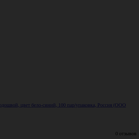
дошвой, цвет бело-синий, 100 пар/упаковка, Россия (ООО
0 отзывов