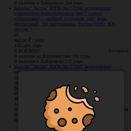
В наличии в Хабаровске 204 упак.
Бахилы "Экстра" ЮГВ-Экс/VEM1 медицинские
одноразовые полиэтиленовые (вес 7 грамм),
одноразовые, с двойной подошвой, цвет бело-
фиолетовый, 100 пар/упаковка, Россия (ООО "Юг-
Восток")
462.00
/
упак
4.62 руб. пара
В КОРЗИНУ
0 отзывов
В наличии во Владивостоке 196 упак.
В наличии в Хабаровске 157 упак.
Бахилы "Экстра" ЮГВ-Экс/VEM1 медицинские
одноразовые полиэтиленовые (вес 7 грамм),
одноразовые, с двойной подошвой, цвет бело-
оранжевый, 100 пар/упаковка, Россия (ООО "Юг-
Восток")
462.00
/
упак
4.62 руб. пара
В КОРЗИНУ
0 отзывов
В наличии во Владивостоке 75 упак.
В наличии в Хабаровске 53 упак.