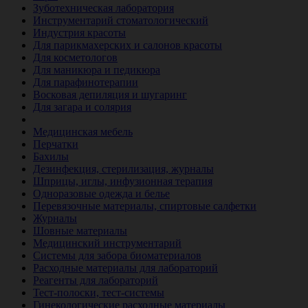
Зуботехническая лаборатория
Инструментарий стоматологический
Индустрия красоты
Для парикмахерских и салонов красоты
Для косметологов
Для маникюра и педикюра
Для парафинотерапии
Восковая депиляция и шугаринг
Для загара и солярия
Ветеринария
Медицинская мебель
Перчатки
Бахилы
Дезинфекция, стерилизация, журналы
Шприцы, иглы, инфузионная терапия
Одноразовые одежда и белье
Перевязочные материалы, спиртовые салфетки
Журналы
Шовные материалы
Медицинский инструментарий
Системы для забора биоматериалов
Расходные материалы для лабораторий
Реагенты для лабораторий
Тест-полоски, тест-системы
Гинекологические расходные материалы