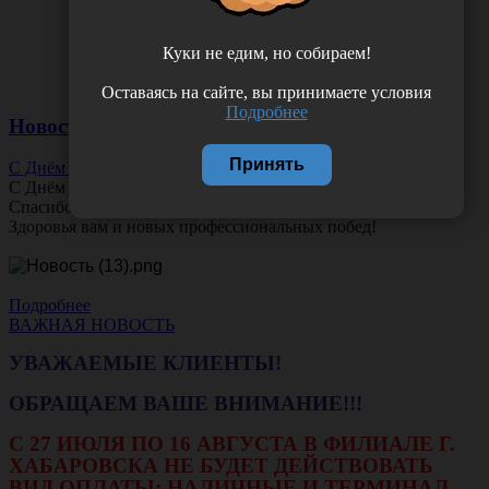
Куки не едим, но собираем!
Оставаясь на сайте, вы принимаете условия
Подробнее
Новости
Принять
С Днём Офтальмолога!
С Днём
Офтальмолога
!
Спасибо за ясное зрение и заботу о пациентах.
Здоровья вам и новых профессиональных побед!
Подробнее
ВАЖНАЯ НОВОСТЬ
УВАЖАЕМЫЕ КЛИЕНТЫ!
ОБРАЩАЕМ ВАШЕ ВНИМАНИЕ!!!
С 27 ИЮЛЯ ПО 16 АВГУСТА В ФИЛИАЛЕ Г.
ХАБАРОВСКА НЕ БУДЕТ ДЕЙСТВОВАТЬ
ВИД ОПЛАТЫ: НАЛИЧНЫЕ И ТЕРМИНАЛ.