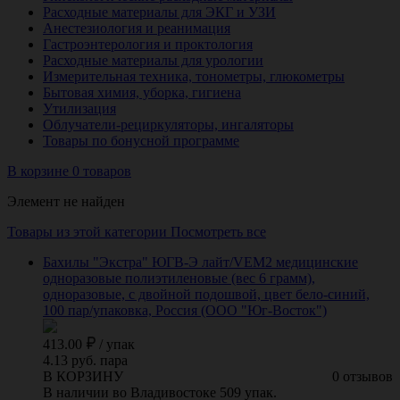
Расходные материалы для ЭКГ и УЗИ
Анестезиология и реанимация
Гастроэнтерология и проктология
Расходные материалы для урологии
Измерительная техника, тонометры, глюкометры
Бытовая химия, уборка, гигиена
Утилизация
Облучатели-рециркуляторы, ингаляторы
Товары по бонусной программе
В корзине 0 товаров
Элемент не найден
Товары из этой категории
Посмотреть все
Бахилы "Экстра" ЮГВ-Э лайт/VEM2 медицинские
одноразовые полиэтиленовые (вес 6 грамм),
одноразовые, с двойной подошвой, цвет бело-синий,
100 пар/упаковка, Россия (ООО "Юг-Восток")
413.00
/
упак
4.13 руб. пара
В КОРЗИНУ
0 отзывов
В наличии во Владивостоке 509 упак.