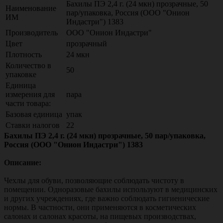
Бахилы ПЭ 2,4 г. (24 мкн) прозрачные, 50
Наименование
пар/упаковка, Россия (ООО "Онион
ИМ
Индастри") 1383
Производитель
ООО "Онион Индастри"
Цвет
прозрачный
Плотность
24 мкн
Количество в
50
упаковке
Единица
измерения для
пара
части товара:
Базовая единица
упак
Ставки налогов
22
Бахилы ПЭ 2,4 г. (24 мкн) прозрачные, 50 пар/упаковка,
Россия (ООО "Онион Индастри") 1383
Описание:
Чехлы для обуви, позволяющие соблюдать чистоту в
помещении. Одноразовые бахилы используют в медицинских
и других учреждениях, где важно соблюдать гигиенические
нормы. В частности, они применяются в косметических
салонах и салонах красоты, на пищевых производствах,