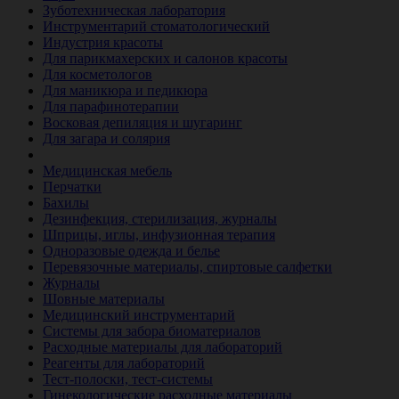
Зуботехническая лаборатория
Инструментарий стоматологический
Индустрия красоты
Для парикмахерских и салонов красоты
Для косметологов
Для маникюра и педикюра
Для парафинотерапии
Восковая депиляция и шугаринг
Для загара и солярия
Ветеринария
Медицинская мебель
Перчатки
Бахилы
Дезинфекция, стерилизация, журналы
Шприцы, иглы, инфузионная терапия
Одноразовые одежда и белье
Перевязочные материалы, спиртовые салфетки
Журналы
Шовные материалы
Медицинский инструментарий
Системы для забора биоматериалов
Расходные материалы для лабораторий
Реагенты для лабораторий
Тест-полоски, тест-системы
Гинекологические расходные материалы