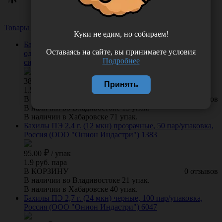
Товары из этой категории
Посмотреть все
Куки не едим, но собираем!
Бахилы "Стандарт" ЮГВ-С/VEM1 медицинские
Оставаясь на сайте, вы принимаете условия
одноразовые полиэтиленовые (вес 2,5 грамм), цвет
Подробнее
синий, 250 пар/упаковка, Россия (ООО "Юг-Восток")
385.00
/
упак
Принять
1.54 руб. пара
В КОРЗИНУ
0 отзывов
В наличии во Владивостоке 13 упак.
В наличии в Хабаровске 71 упак.
Бахилы ПЭ 2,4 г. (12 мкн) прозрачные, 50 пар/упаковка,
Россия (ООО "Онион Индастри") 1383
95.00
/
упак
1.9 руб. пара
В КОРЗИНУ
0 отзывов
В наличии во Владивостоке 21 упак.
В наличии в Хабаровске 40 упак.
Бахилы ПЭ 2,7 г. (24 мкн) черные, 100 пар/упаковка,
Россия (ООО "Онион Индастри") 6047