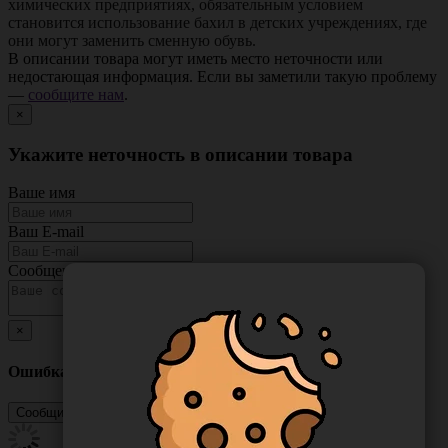
химических предприятиях, обязательным условием
становится использование бахил в детских учреждениях, где
они могут заменить сменную обувь.
В описании товара могут иметь место неточности или
недостающая информация. Если вы заметили такую проблему
—
сообщите нам
.
×
Укажите неточность в описании товара
Ваше имя
Ваш E-mail
Сообщение
×
Ошибка