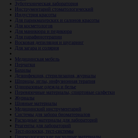
Зуботехническая лаборатория
Инструментарий стоматологический
Индустрия красоты
Для парикмахерских и салонов красоты
Для косметологов
Для маникюра и педикюра
Для парафинотерапии
Восковая депиляция и шугаринг
Для загара и солярия
Ветеринария
Медицинская мебель
Перчатки
Бахилы
Дезинфекция, стерилизация, журналы
Шприцы, иглы, инфузионная терапия
Одноразовые одежда и белье
Перевязочные материалы, спиртовые салфетки
Журналы
Шовные материалы
Медицинский инструментарий
Системы для забора биоматериалов
Расходные материалы для лабораторий
Реагенты для лабораторий
Тест-полоски, тест-системы
Гинекологические расходные материалы