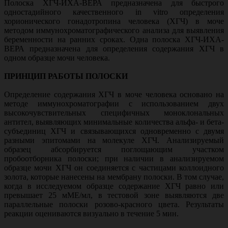
Полоска ХГЧ-ИХА-ВЕРА предназначена для быстрого
одностадийного качественного in vitro определения
хорионического гонадотропина человека (ХГЧ) в моче
методом иммунохроматографического анализа для выявления
беременности на ранних сроках. Одна полоска ХГЧ-ИХА-
ВЕРА предназначена для определения содержания ХГЧ в
одном образце мочи человека.
ПРИНЦИП РАБОТЫ ПОЛОСКИ
Определение содержания ХГЧ в моче человека основано на
методе иммунохроматографии с использованием двух
высокочувствительных специфичных моноклональных
антител, выявляющих минимальные количества альфа- и бета-
субъединиц ХГЧ и cвязывающихся одновременно с двумя
разными эпитомами на молекуле ХГЧ. Анализируемый
образец абсорбируется поглощающим участком
пробоотборника полоски; при наличии в анализируемом
образце мочи ХГЧ он соединяется с частицами коллоидного
золота, которые нанесены на мембрану полоски. В том случае,
когда в исследуемом образце содержание ХГЧ равно или
превышает 25 мМЕ/мл, в тестовой зоне выявляются две
параллельные полоски розово-красного цвета. Результаты
реакции оцениваются визуально в течение 5 мин.