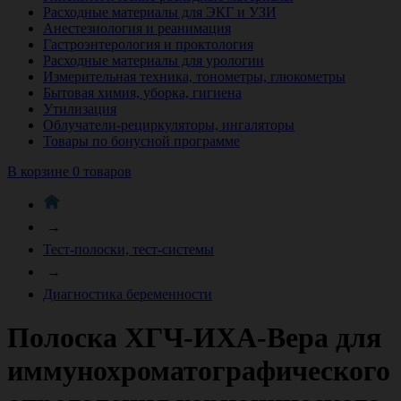
Расходные материалы для ЭКГ и УЗИ
Анестезиология и реанимация
Гастроэнтерология и проктология
Расходные материалы для урологии
Измерительная техника, тонометры, глюкометры
Бытовая химия, уборка, гигиена
Утилизация
Облучатели-рециркуляторы, ингаляторы
Товары по бонусной программе
В корзине 0 товаров
→
Тест-полоски, тест-системы
→
Диагностика беременности
Полоска ХГЧ-ИХА-Вера для
иммунохроматографического