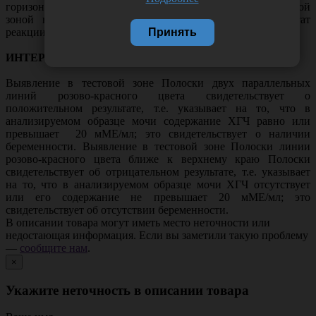
горизонтальную ровную чистую сухую поверхность тестовой
зоной вверх. Через 5 мин визуально оценить результат
Принять
реакции.
ИНТЕРПРЕТАЦИЯ РЕЗУЛЬТАТОВ
Выявление в тестовой зоне Полоски двух параллельных
линий розово-красного цвета свидетельствует о
положительном результате, т.е. указывает на то, что в
анализируемом образце мочи содержание ХГЧ равно или
превышает 20 мМЕ/мл; это свидетельствует о наличии
беременности. Выявление в тестовой зоне Полоски линии
розово-красного цвета ближе к верхнему краю Полоски
свидетельствует об отрицательном результате, т.е. указывает
на то, что в анализируемом образце мочи ХГЧ отсутствует
или его содержание не превышает 20 мМЕ/мл; это
свидетельствует об отсутствии беременности.
В описании товара могут иметь место неточности или
недостающая информация. Если вы заметили такую проблему
—
сообщите нам
.
×
Укажите неточность в описании товара