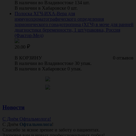
В наличии во Владивостоке 134 шт.
В наличии в Хабаровске 0 шт.
Полоска ХГЧ-ИХА-Вера для
иммунохроматографического определения
хорионического гонадотропина (ХГЧ) в моче для ранней
диагностики беременности, 1 шт/упаковка, Россия
(Фактор-Мед)
20.00
В КОРЗИНУ
0 отзывов
В наличии во Владивостоке 30 упак.
В наличии в Хабаровске 0 упак.
Новости
С Днём Офтальмолога!
С Днём
Офтальмолога
!
Спасибо за ясное зрение и заботу о пациентах.
Здоровья вам и новых профессиональных побед!