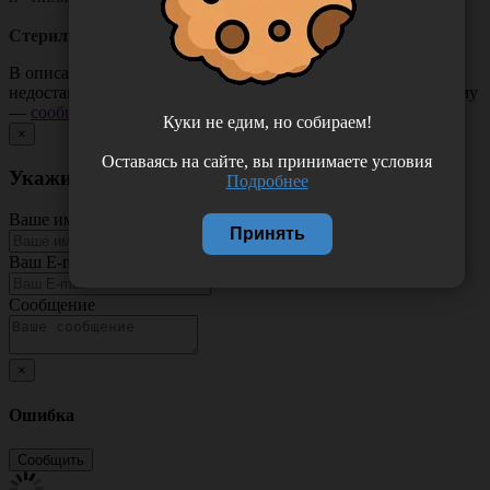
Стерилизация:
радиационная (R)
В описании товара могут иметь место неточности или
недостающая информация. Если вы заметили такую проблему
—
сообщите нам
.
Куки не едим, но собираем!
×
Оставаясь на сайте, вы принимаете условия
Укажите неточность в описании товара
Подробнее
Ваше имя
Принять
Ваш E-mail
Сообщение
×
Ошибка