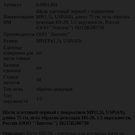
Артикул
0-0001494
Шелк плетеный черный с покрытием
Наименование
МР(1,5), USР(4/0), длина 75 см, игла обратно-
ИМ
режущая HS-20, 1/2 окружности, Россия
(ООО "Линтекс") 18215B200750
Производитель
ООО "Линтекс"
Размер
МР(EP)(1,5), USР(4/0)
Единица
измерения для
шт
части товара:
Базовая
шт
единица
Ставки
10
налогов
Тип иглы
обратно-режущая
Тип
1/2
окружности
Шелк плетеный черный с покрытием МР(1,5), USР(4/0),
длина 75 см, игла обратно-режущая HS-20, 1/2 окружности,
Россия (ООО "Линтекс") 18215B200750
Описание:
Нити ШЕЛК - плетеные или крученые нити из