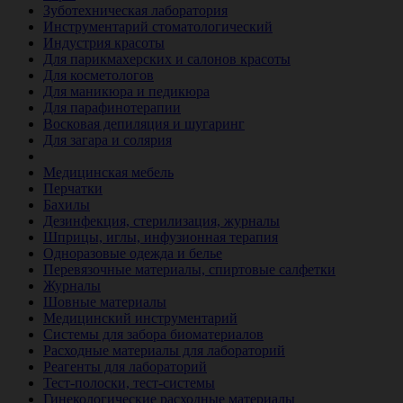
Зуботехническая лаборатория
Инструментарий стоматологический
Индустрия красоты
Для парикмахерских и салонов красоты
Для косметологов
Для маникюра и педикюра
Для парафинотерапии
Восковая депиляция и шугаринг
Для загара и солярия
Ветеринария
Медицинская мебель
Перчатки
Бахилы
Дезинфекция, стерилизация, журналы
Шприцы, иглы, инфузионная терапия
Одноразовые одежда и белье
Перевязочные материалы, спиртовые салфетки
Журналы
Шовные материалы
Медицинский инструментарий
Системы для забора биоматериалов
Расходные материалы для лабораторий
Реагенты для лабораторий
Тест-полоски, тест-системы
Гинекологические расходные материалы