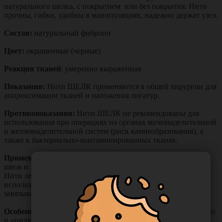
натурального шелка, с покрытием или без покрытия. Нити
прочны, гибки, удобны в манипуляциях, надежно держат узел.
Состав:
натуральный фиброин
Цвет:
окрашенные (черные)
Реакция тканей
: умеренно выраженная
Показания:
Нити ШЕЛК применяются в общей хирургии для
аппроксимации тканей и наложения лигатур.
Противопоказания:
Нити ШЕЛК не рекомендованы для
использования при операциях на органах мочевыделительной
и желчевыделительной систем (риск камнеобразования), а
также в бактериально-контаминированных тканях.
Применение:
Нити ШЕЛК рекомендуются для наложения
швов и лигатур на большинство тканей в общей хирургии.
Нити легко вяжутся хирургическими узлами с
использованием стандартной мануальной техники
завязывания, а также с помощью инструментов.
Особенности:
Нить обладает фитильностью, капиллярностью
и «пилящим» эффектом при прохождении через ткани.