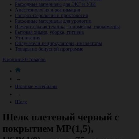
Расходные материалы для ЭКГ и УЗИ
Анестезиология и реанимация
Гастроэнтерология и проктология
Расходные материалы для урологии
Измерительная техника, тонометры, глюкометры
Бытовая химия, уборка, гигиена
Утилизация
Облучатели-рециркуляторы, ингаляторы
Товары по бонусной программе
В корзине 0 товаров
→
Шовные материалы
→
Шелк
Шелк плетеный черный с
покрытием МР(1,5),