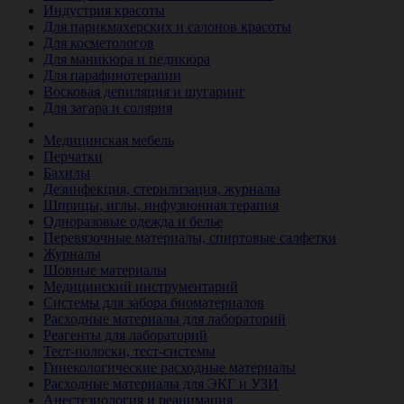
Индустрия красоты
Для парикмахерских и салонов красоты
Для косметологов
Для маникюра и педикюра
Для парафинотерапии
Восковая депиляция и шугаринг
Для загара и солярия
Ветеринария
Медицинская мебель
Перчатки
Бахилы
Дезинфекция, стерилизация, журналы
Шприцы, иглы, инфузионная терапия
Одноразовые одежда и белье
Перевязочные материалы, спиртовые салфетки
Журналы
Шовные материалы
Медицинский инструментарий
Системы для забора биоматериалов
Расходные материалы для лабораторий
Реагенты для лабораторий
Тест-полоски, тест-системы
Гинекологические расходные материалы
Расходные материалы для ЭКГ и УЗИ
Анестезиология и реанимация