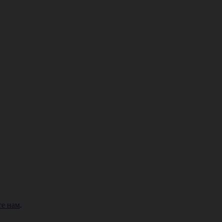
е нам
.