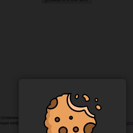
ДОБАВИТЬ В КОРЗИНУ
р/упаковка, Россия 98943
ающая информация. Если вы заметили такую проблему —
сообщит