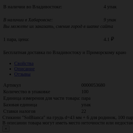
В наличии во Владивостоке:
4 упак
В наличии в Хабаровске:
9 упак
Вы можете их заказать, сменив город в шапке сайта
1 пара, цена:
4.1
Бесплатная доставка по
Владивостоку
и
Приморскому краю
Свойства
Описание
Отзывы
Артикул
0000053680
Количество в упаковке
100
Единица измерения для части товара:
пара
Базовая единица
упак
Ставки налогов
22
Стикини "SolBianca" на грудь d=43 мм + 6 для родинок, 100 па
В описании товара могут иметь место неточности или недост
×