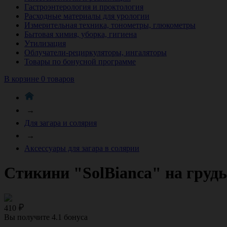
Гастроэнтерология и проктология
Расходные материалы для урологии
Измерительная техника, тонометры, глюкометры
Бытовая химия, уборка, гигиена
Утилизация
Облучатели-рециркуляторы, ингаляторы
Товары по бонусной программе
В корзине 0 товаров
→
Для загара и солярия
→
Аксессуары для загара в солярии
Стикини "SolBianca" на грудь 
410
Вы получите
4.1
бонуса