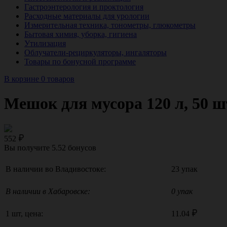
Гастроэнтерология и проктология
Расходные материалы для урологии
Измерительная техника, тонометры, глюкометры
Бытовая химия, уборка, гигиена
Утилизация
Облучатели-рециркуляторы, ингаляторы
Товары по бонусной программе
В корзине 0 товаров
Мешок для мусора 120 л, 50 ш
552
Вы получите
5.52
бонусов
В наличии во Владивостоке:
23 упак
В наличии в Хабаровске:
0 упак
1 шт, цена:
11.04