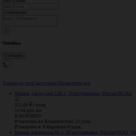
Ваш E-mail
Сообщение
×
Ошибка
Товары из этой категории
Посмотреть все
Мешок для мусора 120 л, 50 шт/упаковка, Россия 00-312
552.00
/
упак
11.04 руб. шт
В КОРЗИНУ
В наличии во Владивостоке 23 упак.
В наличии в Хабаровске 0 упак.
Мешок для мусора 60 л, 50 шт/упаковка, Россия (ООО "П