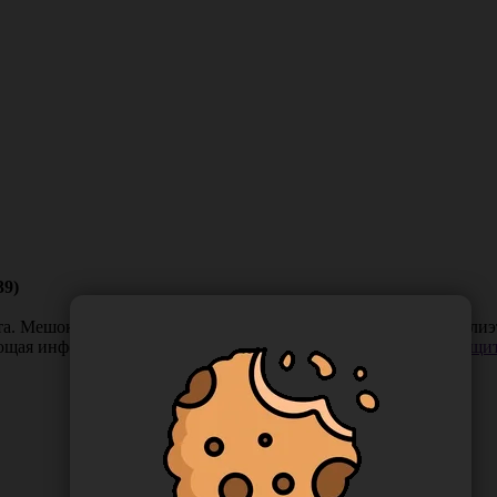
39)
. Мешок легко отделяется от рулона. Изготавливаются из полиэ
ающая информация. Если вы заметили такую проблему —
сообщит