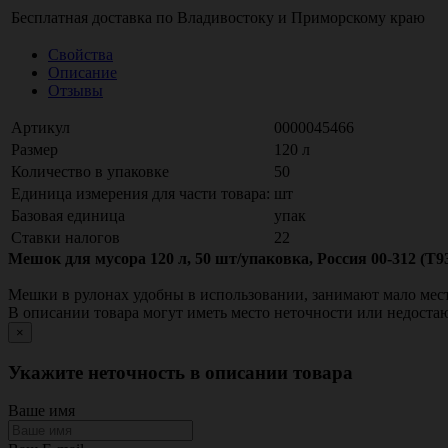
Бесплатная доставка по
Владивостоку
и
Приморскому краю
Свойства
Описание
Отзывы
Артикул
0000045466
Размер
120 л
Количество в упаковке
50
Единица измерения для части товара:
шт
Базовая единица
упак
Ставки налогов
22
Мешок для мусора 120 л, 50 шт/упаковка, Россия 00-312 (Т9
Мешки в рулонах удобны в использовании, занимают мало места
В описании товара могут иметь место неточности или недост
×
Укажите неточность в описании товара
Ваше имя