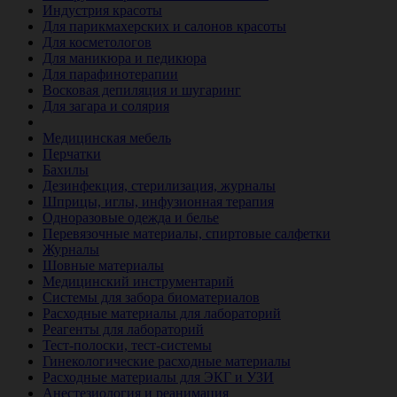
Индустрия красоты
Для парикмахерских и салонов красоты
Для косметологов
Для маникюра и педикюра
Для парафинотерапии
Восковая депиляция и шугаринг
Для загара и солярия
Ветеринария
Медицинская мебель
Перчатки
Бахилы
Дезинфекция, стерилизация, журналы
Шприцы, иглы, инфузионная терапия
Одноразовые одежда и белье
Перевязочные материалы, спиртовые салфетки
Журналы
Шовные материалы
Медицинский инструментарий
Системы для забора биоматериалов
Расходные материалы для лабораторий
Реагенты для лабораторий
Тест-полоски, тест-системы
Гинекологические расходные материалы
Расходные материалы для ЭКГ и УЗИ
Анестезиология и реанимация