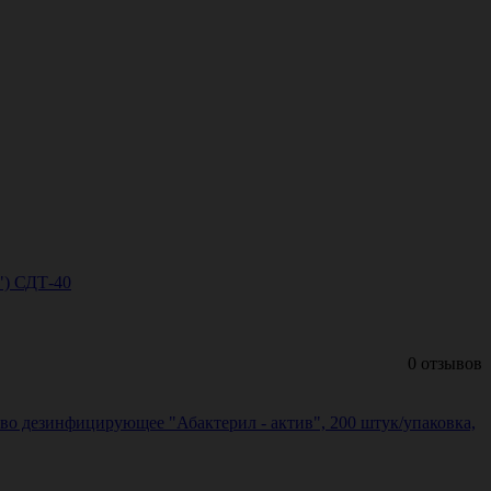
") СДТ-40
0 отзывов
во дезинфицирующее "Абактерил - актив", 200 штук/упаковка,