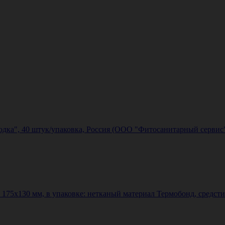
ка", 40 штук/упаковка, Россия (ООО "Фитосанитарный сервис
75х130 мм, в упаковке: нетканый материал Термобонд, средсти