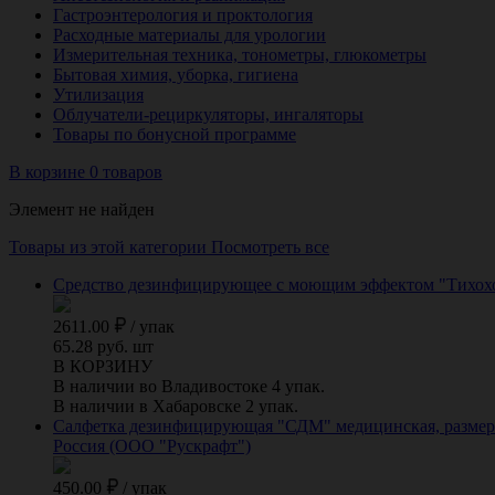
Гастроэнтерология и проктология
Расходные материалы для урологии
Измерительная техника, тонометры, глюкометры
Бытовая химия, уборка, гигиена
Утилизация
Облучатели-рециркуляторы, ингаляторы
Товары по бонусной программе
В корзине 0 товаров
Элемент не найден
Товары из этой категории
Посмотреть все
Средство дезинфицирующее с моющим эффектом "Тихоход
2611.00
/
упак
65.28 руб. шт
В КОРЗИНУ
В наличии во Владивостоке 4 упак.
В наличии в Хабаровске 2 упак.
Салфетка дезинфицирующая "СДМ" медицинская, размер 1
Россия (ООО "Рускрафт")
450.00
/
упак