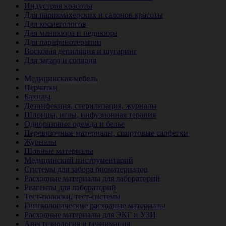
Индустрия красоты
Для парикмахерских и салонов красоты
Для косметологов
Для маникюра и педикюра
Для парафинотерапии
Восковая депиляция и шугаринг
Для загара и солярия
Ветеринария
Медицинская мебель
Перчатки
Бахилы
Дезинфекция, стерилизация, журналы
Шприцы, иглы, инфузионная терапия
Одноразовые одежда и белье
Перевязочные материалы, спиртовые салфетки
Журналы
Шовные материалы
Медицинский инструментарий
Системы для забора биоматериалов
Расходные материалы для лабораторий
Реагенты для лабораторий
Тест-полоски, тест-системы
Гинекологические расходные материалы
Расходные материалы для ЭКГ и УЗИ
Анестезиология и реанимация