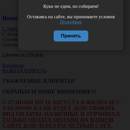
Куки не едим, но собираем!
Оставаясь на сайте, вы принимаете условия
Новости
Подробнее
С Днём Офтальмолога!
С Днём
Офтальмолога
!
Принять
Спасибо за ясное зрение и заботу о пациентах.
Здоровья вам и новых профессиональных побед!
Подробнее
ВАЖНАЯ НОВОСТЬ
УВАЖАЕМЫЕ КЛИЕНТЫ!
ОБРАЩАЕМ ВАШЕ ВНИМАНИЕ!!!
С 27 ИЮЛЯ ПО 16 АВГУСТА В ФИЛИАЛЕ Г.
ХАБАРОВСКА НЕ БУДЕТ ДЕЙСТВОВАТЬ
ВИД ОПЛАТЫ: НАЛИЧНЫЕ И ТЕРМИНАЛ.
ТОЛЬКО ОПЛАТА ОНЛАЙН НА НАШЕМ
САЙТЕ ИЛИ ЧЕРЕЗ РАСЧЕТНЫЙ СЧЕТ.