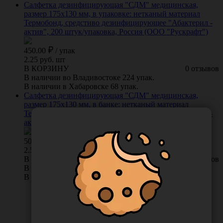
Салфетка дезинфицирующая "СДМ" медицинская,
размер 175х130 мм, в упаковке: нетканый материал
Термобонд, средстиво дезинфицирующее "Абактерил -
актив", 200 штук/упаковка, Россия (ООО "Рускрафт")
450.00
/
упак
2.25 руб. шт
В КОРЗИНУ
0 отзывов
В наличии во Владивостоке 224 упак.
В наличии в Хабаровске 68 упак.
Салфетка дезинфицирующая "СДМ" медицинская,
размер 175х130 мм, в банке: нетканый материал
Термобонд, средстиво дезинфицирующее "Абактерил -
актив", 200 штук/банка, Россия (ООО "Рускрафт")
500.00
/
шт
2.5 руб. шт
В КОРЗИНУ
0 отзывов
В наличии во Владивостоке 73 шт.
В наличии в Хабаровске 57 шт.