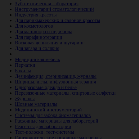
Зуботехническая лаборатория
Инструментарий стоматологический
Индустрия красоты
Для парикмахерских и салонов красоты
Для косметологов
Для маникюра и педикюра
Для парафинотерапии
Восковая депиляция и шугаринг
Для загара и солярия
Ветеринария
Медицинская мебель
Перчатки
Бахилы
Дезинфекция, стерилизация, журналы
Шприцы, иглы, инфузионная терапия
Одноразовые одежда и белье
Перевязочные материалы, спиртовые салфетки
Журналы
Шовные материалы
Медицинский инструментарий
Системы для забора биоматериалов
Расходные материалы для лабораторий
Реагенты для лабораторий
Тест-полоски, тест-системы
Гинекологические расходные материалы