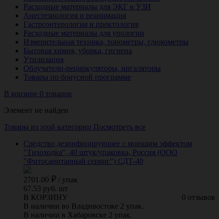
Расходные материалы для ЭКГ и УЗИ
Анестезиология и реанимация
Гастроэнтерология и проктология
Расходные материалы для урологии
Измерительная техника, тонометры, глюкометры
Бытовая химия, уборка, гигиена
Утилизация
Облучатели-рециркуляторы, ингаляторы
Товары по бонусной программе
В корзине 0 товаров
Элемент не найден
Товары из этой категории
Посмотреть все
Средство дезинфицирующее с моющим эффектом
"Тихоходка", 40 штук/упаковка, Россия (ООО
"Фитосанитарный сервис") СДТ-40
2701.00
/
упак
67.53 руб. шт
В КОРЗИНУ
0 отзывов
В наличии во Владивостоке 2 упак.
В наличии в Хабаровске 2 упак.