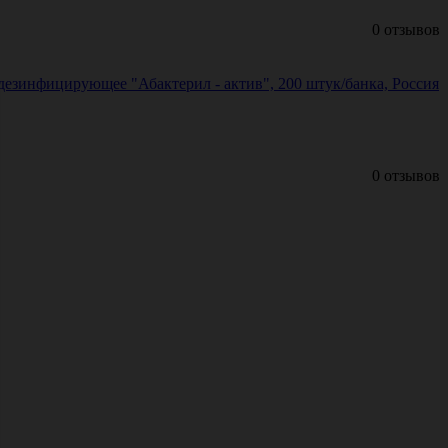
0 отзывов
езинфицирующее "Абактерил - актив", 200 штук/банка, Россия
0 отзывов