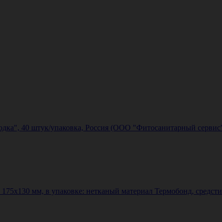
ка", 40 штук/упаковка, Россия (ООО "Фитосанитарный сервис
75х130 мм, в упаковке: нетканый материал Термобонд, средсти