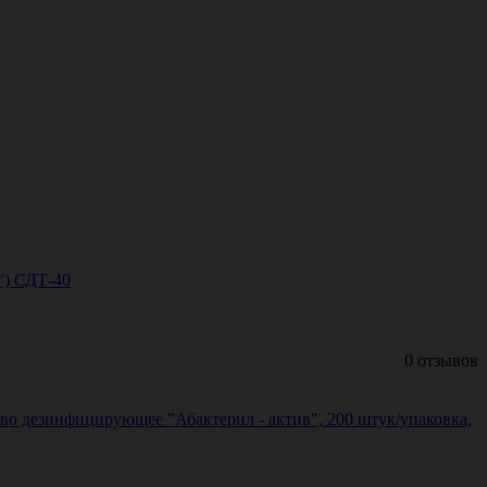
") СДТ-40
0 отзывов
во дезинфицирующее "Абактерил - актив", 200 штук/упаковка,