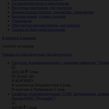
Гастроэнтерология и проктология
Расходные материалы для урологии
Измерительная техника, тонометры, глюкометры
Бытовая химия, уборка, гигиена
Утилизация
Облучатели-рециркуляторы, ингаляторы
Товары по бонусной программе
В корзине 0 товаров
Элемент не найден
Товары из этой категории
Посмотреть все
Средство дезинфицирующее с моющим эффектом "Тихоход
2611.00
/
упак
65.28 руб. шт
В КОРЗИНУ
В наличии во Владивостоке 4 упак.
В наличии в Хабаровске 2 упак.
Салфетка дезинфицирующая "СДМ" медицинская, размер 1
Россия (ООО "Рускрафт")
450.00
/
упак