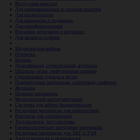
Индустрия красоты
Для парикмахерских и салонов красоты
Для косметологов
Для маникюра и педикюра
Для парафинотерапии
Восковая депиляция и шугаринг
Для загара и солярия
Ветеринария
Медицинская мебель
Перчатки
Бахилы
Дезинфекция, стерилизация, журналы
Шприцы, иглы, инфузионная терапия
Одноразовые одежда и белье
Перевязочные материалы, спиртовые салфетки
Журналы
Шовные материалы
Медицинский инструментарий
Системы для забора биоматериалов
Расходные материалы для лабораторий
Реагенты для лабораторий
Тест-полоски, тест-системы
Гинекологические расходные материалы
Расходные материалы для ЭКГ и УЗИ
Анестезиология и реанимация