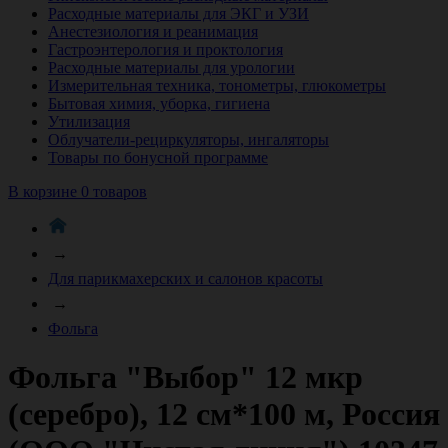
Расходные материалы для ЭКГ и УЗИ
Анестезиология и реанимация
Гастроэнтерология и проктология
Расходные материалы для урологии
Измерительная техника, тонометры, глюкометры
Бытовая химия, уборка, гигиена
Утилизация
Облучатели-рециркуляторы, ингаляторы
Товары по бонусной программе
В корзине 0 товаров
→
Для парикмахерских и салонов красоты
→
Фольга
Фольга "Выбор" 12 мкр
(серебро), 12 см*100 м, Россия