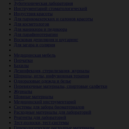
Зуботехническая лаборатория
Инструментарий стоматологический
Индустрия красоты
Для парикмахерских и салонов красоты
Для косметологов
Для маникюра и педикюра
Для парафинотерапии
Восковая депиляция и шугаринг
Для загара и солярия
Ветеринария
Медицинская мебель
Перчатки
Бахилы
Дезинфекция, стерилизация, журналы
Шприцы, иглы, инфузионная терапия
Одноразовые одежда и белье
Перевязочные материалы, спиртовые салфетки
Журналы
Шовные материалы
Медицинский инструментарий
Системы для забора биоматериалов
Расходные материалы для лабораторий
Реагенты для лабораторий
Тест-полоски, тест-системы
Гинекологические расходные материалы