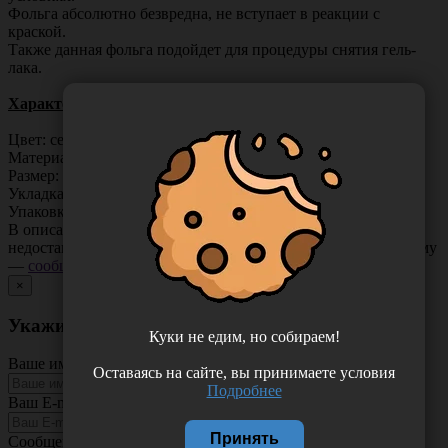
Фольга абсолютно безвредна, не вступает в реакции с
краской.
Также данная фольга подойдет для процедуры снятия гель-
лака.
Характеристики
Цвет: серебро
Материал: алюминий
Размер: 12 см
Укладка: рулон
Упаковка: 100 м
В описании товара могут иметь место неточности или
недостающая информация. Если вы заметили такую проблему
—
сообщите нам
.
×
Укажите неточность в описании товара
Куки не едим, но собираем!
Ваше имя
Оставаясь на сайте, вы принимаете условия
Подробнее
Ваш E-mail
Принять
Сообщение