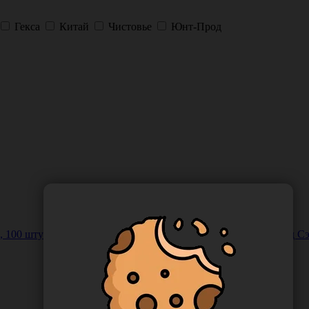
Гекса
Китай
Чистовье
Юнт-Прод
й, 100 штук/упаковка, Китай ("Аммекс Вэйда (Хубэй) Хелс энд Сэ