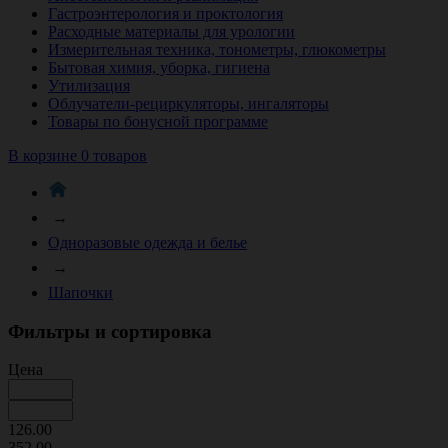
Гастроэнтерология и проктология
Расходные материалы для урологии
Измерительная техника, тонометры, глюкометры
Бытовая химия, уборка, гигиена
Утилизация
Облучатели-рециркуляторы, ингаляторы
Товары по бонусной программе
В корзине 0 товаров
→
Одноразовые одежда и белье
→
Шапочки
Фильтры и сортировка
Цена
126.00
352.00