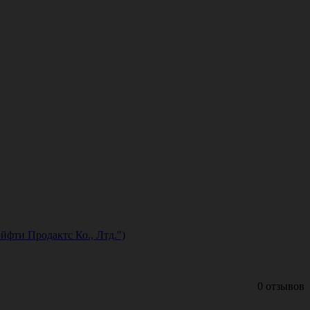
йфти Продактс Ко., Лтд.")
0 отзывов