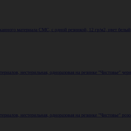
анного материала СМС, с одной резинкой, 12 гр/м2, цвет белы
ериалов, нестерильная, одноразовая на резинке "Чистовье" черн
ериалов, нестерильная, одноразовая на резинке "Чистовье" розо