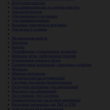
Индустрия красоты
Для парикмахерских и салонов красоты
Для косметологов
Для маникюра и педикюра
Для парафинотерапии
Восковая депиляция и шугаринг
Для загара и солярия
Ветеринария
Медицинская мебель
Перчатки
Бахилы
Дезинфекция, стерилизация, журналы
Шприцы, иглы, инфузионная терапия
Одноразовые одежда и белье
Перевязочные материалы, спиртовые салфетки
Журналы
Шовные материалы
Медицинский инструментарий
Системы для забора биоматериалов
Расходные материалы для лабораторий
Реагенты для лабораторий
Тест-полоски, тест-системы
Гинекологические расходные материалы
Расходные материалы для ЭКГ и УЗИ
Анестезиология и реанимация