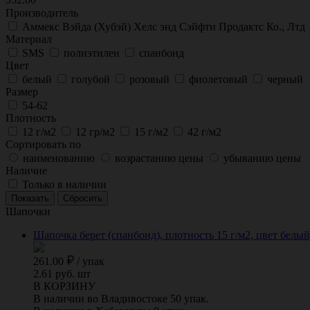
Производитель
Аммекс Вэйда (Хубэй) Хелс энд Сэйфти Продактс Ко., Лтд
Материал
SMS
полиэтилен
спанбонд
Цвет
белый
голубой
розовый
фиолетовый
черный
Размер
54-62
Плотность
12 г/м2
12 гр/м2
15 г/м2
42 г/м2
Сортировать по
наименованию
возрастанию цены
убыванию цены
Наличие
Только в наличии
Шапочки
Шапочка берет (спанбонд), плотность 15 г/м2, цвет белы
261.00
/
упак
2.61 руб. шт
В КОРЗИНУ
В наличии во Владивостоке 50 упак.