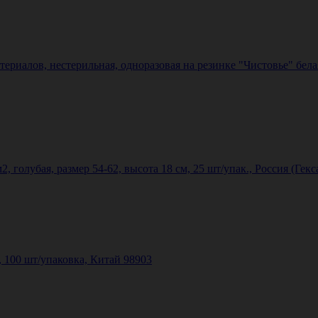
риалов, нестерильная, одноразовая на резинке "Чистовье" белая
, голубая, размер 54-62, высота 18 см, 25 шт/упак., Россия (Гек
 100 шт/упаковка, Китай 98903