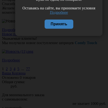
Спасибо за ваш труд, заботу и тепло!
Оставаясь на сайте, вы принимаете условия
Желаем вам любви, здоровья и множество счастливых
Подробнее
моментов!
Принять
Подробнее
Новое поступление!
Уважаемые клиенты!
Мы получили новое поступление шприцев
Comfy Touch
Подробнее
1
2
3
4
5
...
77
Ваша Корзина
Отложено
0
товаров
Общая сумма:
руб.
Для минимального заказа
с самовывозом:
не хватает
1000
руб.
с доставкой: