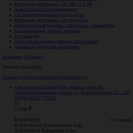
Расходные материалы для ЭКГ и УЗИ
Анестезиология и реанимация
Гастроэнтерология и проктология
Расходные материалы для урологии
Измерительная техника, тонометры, глюкометры
Бытовая химия, уборка, гигиена
Утилизация
Облучатели-рециркуляторы, ингаляторы
Товары по бонусной программе
В корзине 0 товаров
Элемент не найден
Товары из этой категории
Посмотреть все
Смола текучая Denfil Flow (Рефил), цвет B2
(светоотверждаемая), шприц 2 г, Корея (Vericom Co., Ltd)
FR102-RB22 (75522)
712.00
В КОРЗИНУ
0 отзывов
В наличии во Владивостоке 4 шт.
В наличии в Хабаровске 0 шт.