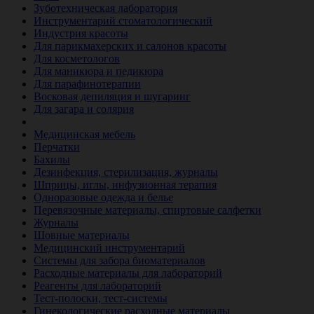
Зуботехническая лаборатория
Инструментарий стоматологический
Индустрия красоты
Для парикмахерских и салонов красоты
Для косметологов
Для маникюра и педикюра
Для парафинотерапии
Восковая депиляция и шугаринг
Для загара и солярия
Ветеринария
Медицинская мебель
Перчатки
Бахилы
Дезинфекция, стерилизация, журналы
Шприцы, иглы, инфузионная терапия
Одноразовые одежда и белье
Перевязочные материалы, спиртовые салфетки
Журналы
Шовные материалы
Медицинский инструментарий
Системы для забора биоматериалов
Расходные материалы для лабораторий
Реагенты для лабораторий
Тест-полоски, тест-системы
Гинекологические расходные материалы