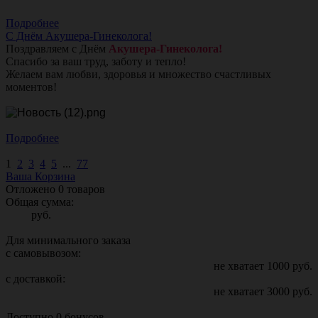
Подробнее
С Днём Акушера-Гинеколога!
Поздравляем с Днём
Акушера-Гинеколога!
Спасибо за ваш труд, заботу и тепло!
Желаем вам любви, здоровья и множество счастливых
моментов!
Подробнее
1
2
3
4
5
...
77
Ваша Корзина
Отложено
0
товаров
Общая сумма:
руб.
Для минимального заказа
с самовывозом:
не хватает
1000
руб.
с доставкой:
не хватает
3000
руб.
Доступно
0
бонусов.