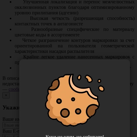
Улучшенная локализация и перенос межчелюстных
окклюзионных пунктов благодаря оптимизированному
уровню прилипания (адгезии)
Высокая четкость (разрешающая способность)
контактных точек в антагонисте
Разнообразные специфические по материалу
цветовые коды в ассортименте
Четкое разграничение контуров маркировки за счет
ориентированной на пользователя геометрической
характеристики насадки распылителя
Крайне легкое удаление нанесенных маркировок с
применением воды
Гомогенное распыление при комнатной температуре
В описании товара могут иметь место неточности или
недостающая информация. Если вы заметили такую проблему
—
сообщите нам
.
×
Укажите неточность в описании товара
Ваше имя
Ваш E-mail
Куки не едим, но собираем!