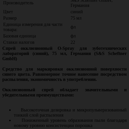
S&S Scheftner GmbH,
Производитель
Германия
Цвет
синий
Размер
75 мл
Единица измерения для части
фл
товара:
Базовая единица
фл
Ставки налогов
22
Спрей окклюзионный O-Spray для зуботехнических
лабораторий (синий), 75 мл, Германия (S&S Scheftner
GmbH)
Средство для маркировки окклюзионной поверхности
синего цвета. Равномерное точное нанесение посредством
распыления, экономичность в употреблении.
Окклюзионный спрей обладает значительными и
убедительными преимуществами:
Высокоточная дозировка и микропульверизованный
тонкий слой распыления
Пониженный уровень образования пыли благодаря
новому уровню консистенции порошка