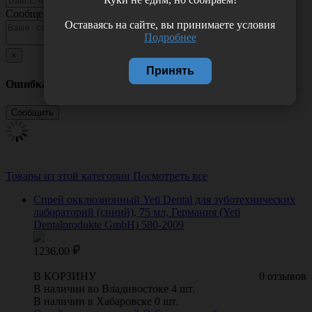
Сообщение
Оставаясь на сайте, вы принимаете условия
Подробнее
×
Принять
Ошибка
Товары из этой категории
Посмотреть все
Спрей окклюзионный Yeti Dental для зуботехнических
лабораторий (синий), 75 мл, Германия (Yeti
Dentalprodukte GmbH) 580-2009
1236.00
В КОРЗИНУ
0 отзывов
В наличии во Владивостоке 4 шт.
В наличии в Хабаровске 0 шт.