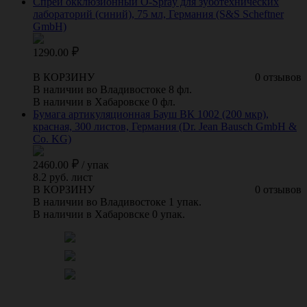
Спрей окклюзионный O-Spray для зуботехнических
лабораторий (синий), 75 мл, Германия (S&S Scheftner
GmbH)
1290.00
В КОРЗИНУ
0 отзывов
В наличии во Владивостоке 8 фл.
В наличии в Хабаровске 0 фл.
Бумага артикуляционная Бауш ВК 1002 (200 мкр),
красная, 300 листов, Германия (Dr. Jean Bausch GmbH &
Co. KG)
2460.00
/
упак
8.2 руб. лист
В КОРЗИНУ
0 отзывов
В наличии во Владивостоке 1 упак.
В наличии в Хабаровске 0 упак.