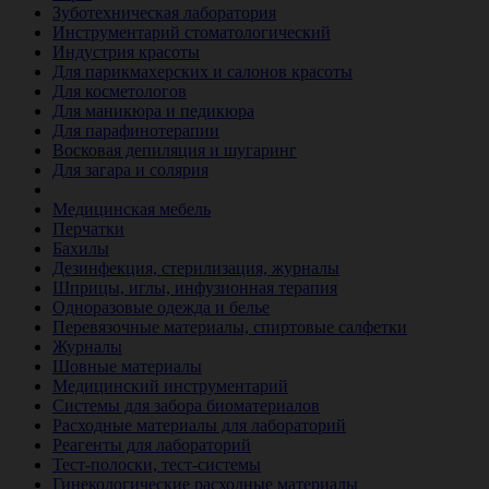
Зуботехническая лаборатория
Инструментарий стоматологический
Индустрия красоты
Для парикмахерских и салонов красоты
Для косметологов
Для маникюра и педикюра
Для парафинотерапии
Восковая депиляция и шугаринг
Для загара и солярия
Ветеринария
Медицинская мебель
Перчатки
Бахилы
Дезинфекция, стерилизация, журналы
Шприцы, иглы, инфузионная терапия
Одноразовые одежда и белье
Перевязочные материалы, спиртовые салфетки
Журналы
Шовные материалы
Медицинский инструментарий
Системы для забора биоматериалов
Расходные материалы для лабораторий
Реагенты для лабораторий
Тест-полоски, тест-системы
Гинекологические расходные материалы