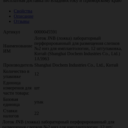
Бесплатная доставка по
Владивостоку
и
Приморскому краю
Свойства
Описание
Отзывы
Артикул
0000045591
Лоток JNB (ложка) лабораторный
перфорированный для размещения слепков
Наименование
№2 низ для имплантологии, 12 шт/упаковка,
ИМ
Китай (Shanghai Dochem Industries Co., Ltd.)
1А5963
Производитель
Shanghai Dochem Industries Co., Ltd., Китай
Количество в
12
упаковке
Единица
измерения для
шт
части товара:
Базовая
упак
единица
Ставки
22
налогов
Лоток JNB (ложка) лабораторный перфорированный для
размещения слепков №2 низ для имплантологии, 12 шт/