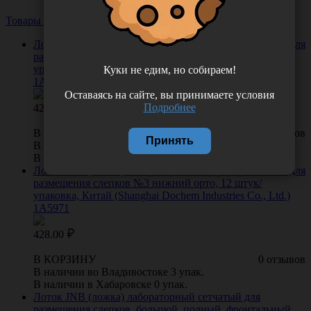
Товары из этой категории
Посмотреть все
Лоток JNB (ложка) лабораторный перфорированный для
размещения слепков №3 верхний орто, 12 штук/
упаковка, Китай (Shanghai Dochem Industries Co., Ltd.)
Куки не едим, но собираем!
1А5970
Оставаясь на сайте, вы принимаете условия
Подробнее
428.00
В КОРЗИНУ
0 отзывов
Принять
В наличии во Владивостоке 7 упак.
В наличии в Хабаровске 0 упак.
Лоток JNB (ложка) лабораторный перфорированный для
размещения слепков №3 нижний орто, 12 штук/
упаковка, Китай (Shanghai Dochem Industries Co., Ltd.)
1А5971
428.00
В КОРЗИНУ
0 отзывов
В наличии во Владивостоке 3 упак.
В наличии в Хабаровске 0 упак.
Лоток JNB (ложка) лабораторный сетчатый для
размещения слепков, большой, полный, фронтальный,