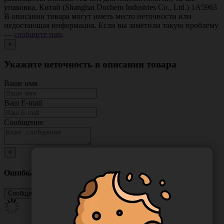
упаковка, Китай (Shanghai Dochem Industries Co., Ltd.) 1А5963
В описании товара могут иметь место неточности или
недостающая информация. Если вы заметили такую проблему
—
сообщите нам
.
×
Укажите неточность в описании товара
Ваше имя
Ваш E-mail
Сообщение
×
Ошибка