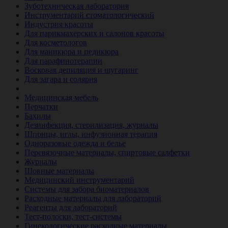
Зуботехническая лаборатория
Инструментарий стоматологический
Индустрия красоты
Для парикмахерских и салонов красоты
Для косметологов
Для маникюра и педикюра
Для парафинотерапии
Восковая депиляция и шугаринг
Для загара и солярия
Ветеринария
Медицинская мебель
Перчатки
Бахилы
Дезинфекция, стерилизация, журналы
Шприцы, иглы, инфузионная терапия
Одноразовые одежда и белье
Перевязочные материалы, спиртовые салфетки
Журналы
Шовные материалы
Медицинский инструментарий
Системы для забора биоматериалов
Расходные материалы для лабораторий
Реагенты для лабораторий
Тест-полоски, тест-системы
Гинекологические расходные материалы