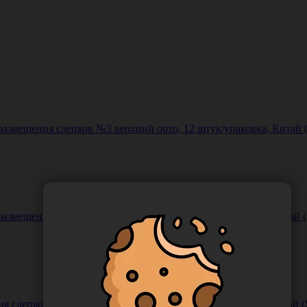
мещения слепков №3 верхний орто, 12 штук/упаковка, Китай (Sh
змещения слепков №3 нижний орто, 12 штук/упаковка, Китай (Sha
 слепков, большой, полный, фронтальный, 30 шт/упак, Китай (Sh