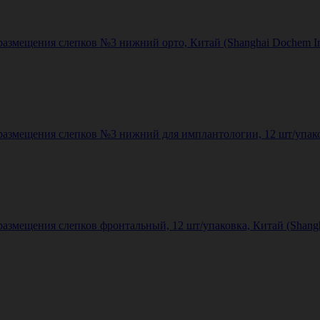
змещения слепков №3 нижний орто, Китай (Shanghai Dochem Indu
змещения слепков №3 нижний для имплантологии, 12 шт/упаковка
мещения слепков фронтальный, 12 шт/упаковка, Китай (Shanghai