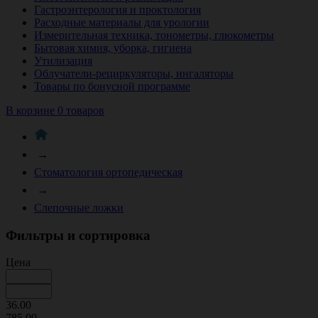
Гастроэнтерология и проктология
Расходные материалы для урологии
Измерительная техника, тонометры, глюкометры
Бытовая химия, уборка, гигиена
Утилизация
Облучатели-рециркуляторы, ингаляторы
Товары по бонусной программе
В корзине 0 товаров
→
Стоматология ортопедическая
→
Слепочные ложки
Фильтры и сортировка
Цена
36.00
785.00