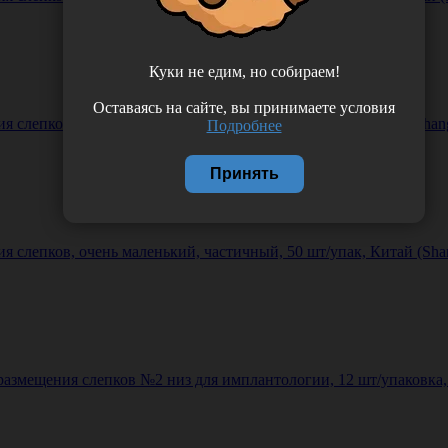
Куки не едим, но собираем!
Оставаясь на сайте, вы принимаете условия
 слепков, малый, полный фронтальный, 35 шт./уп. Китай (Shangha
Подробнее
Принять
слепков, очень маленький, частичный, 50 шт/упак, Китай (Shang
азмещения слепков №2 низ для имплантологии, 12 шт/упаковка