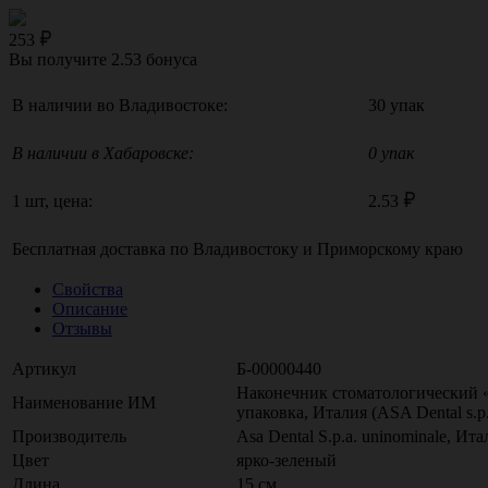
253
Вы получите
2.53
бонуса
В наличии во Владивостоке:
30 упак
В наличии в Хабаровске:
0 упак
1 шт, цена:
2.53
Бесплатная доставка по
Владивостоку
и
Приморскому краю
Свойства
Описание
Отзывы
Артикул
Б-00000440
Наконечник стоматологический 
Наименование ИМ
упаковка, Италия (ASA Dental s.p
Производитель
Asa Dental S.p.а. uninominale, Ита
Цвет
ярко-зеленый
Длина
15 см