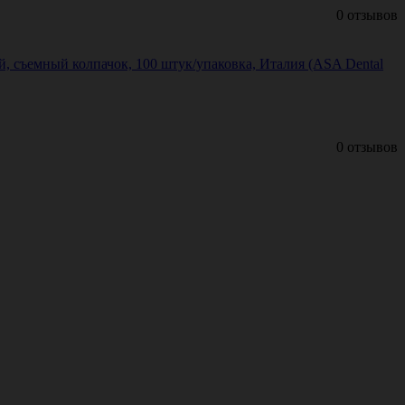
0 отзывов
 съемный колпачок, 100 штук/упаковка, Италия (ASA Dental
0 отзывов