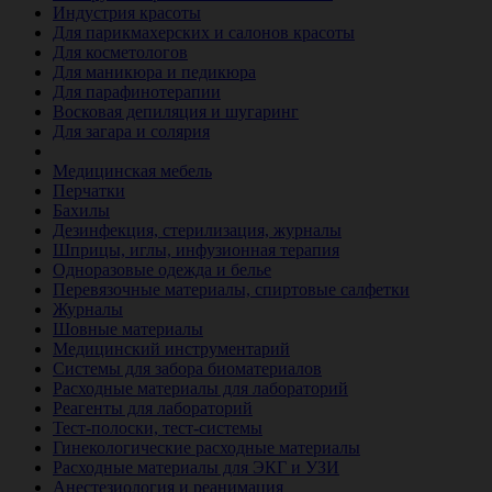
Индустрия красоты
Для парикмахерских и салонов красоты
Для косметологов
Для маникюра и педикюра
Для парафинотерапии
Восковая депиляция и шугаринг
Для загара и солярия
Ветеринария
Медицинская мебель
Перчатки
Бахилы
Дезинфекция, стерилизация, журналы
Шприцы, иглы, инфузионная терапия
Одноразовые одежда и белье
Перевязочные материалы, спиртовые салфетки
Журналы
Шовные материалы
Медицинский инструментарий
Системы для забора биоматериалов
Расходные материалы для лабораторий
Реагенты для лабораторий
Тест-полоски, тест-системы
Гинекологические расходные материалы
Расходные материалы для ЭКГ и УЗИ
Анестезиология и реанимация