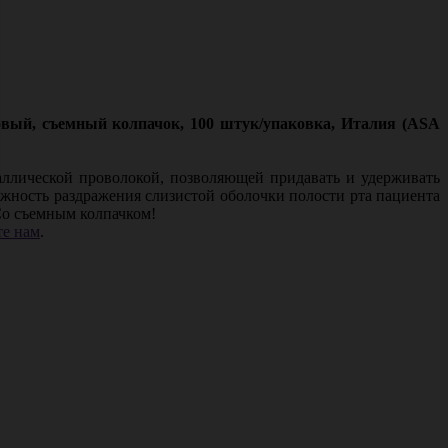
вый, съемный колпачок, 100 штук/упаковка, Италия (ASA
аллической проволокой, позволяющей придавать и удерживать
ность раздражения слизистой оболочки полости рта пациента
о съемным колпачком!
е нам
.