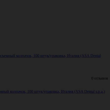
ъемный колпачок, 100 штук/упаковка, Италия (ASA Dental
0 отзывов
й колпачок, 100 штук/упаковка, Италия (ASA Dental s.p.a.)