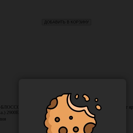
ДОБАВИТЬ В КОРЗИНУ
«БЛОССОМ» (BLOSSOM) для слюноотсоса, длина 15 см, цвет ярк
.a.) 2900E-VT15/10
лия