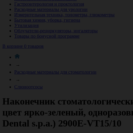
Гастроэнтерология и проктология
Расходные материалы для урологии
Измерительная техника, тонометры, глюкометры
Бытовая химия, уборка, гигиена
Утилизация
Облучатели-рециркуляторы, ингаляторы
Товары по бонусной программе
В корзине 0 товаров
→
Расходные материалы для стоматологии
→
Слюноотсосы
Наконечник стоматологическ
цвет ярко-зеленый, одноразо
Dental s.p.a.) 2900E-VT15/10