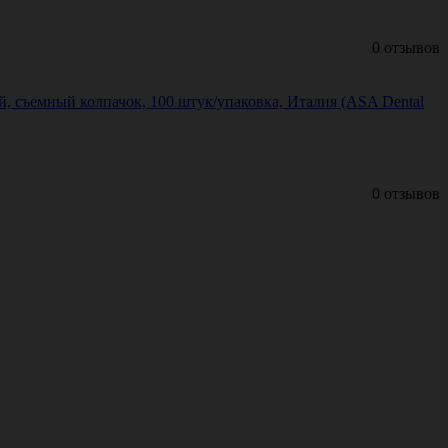
0 отзывов
 съемный колпачок, 100 штук/упаковка, Италия (ASA Dental
0 отзывов