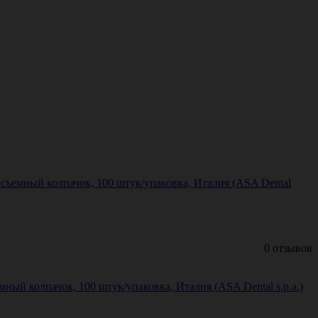
ъемный колпачок, 100 штук/упаковка, Италия (ASA Dental
0 отзывов
й колпачок, 100 штук/упаковка, Италия (ASA Dental s.p.a.)