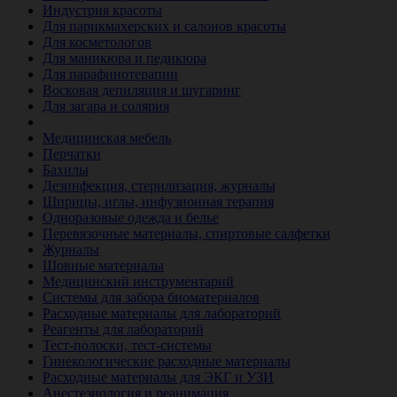
Индустрия красоты
Для парикмахерских и салонов красоты
Для косметологов
Для маникюра и педикюра
Для парафинотерапии
Восковая депиляция и шугаринг
Для загара и солярия
Ветеринария
Медицинская мебель
Перчатки
Бахилы
Дезинфекция, стерилизация, журналы
Шприцы, иглы, инфузионная терапия
Одноразовые одежда и белье
Перевязочные материалы, спиртовые салфетки
Журналы
Шовные материалы
Медицинский инструментарий
Системы для забора биоматериалов
Расходные материалы для лабораторий
Реагенты для лабораторий
Тест-полоски, тест-системы
Гинекологические расходные материалы
Расходные материалы для ЭКГ и УЗИ
Анестезиология и реанимация