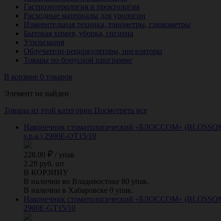
Гастроэнтерология и проктология
Расходные материалы для урологии
Измерительная техника, тонометры, глюкометры
Бытовая химия, уборка, гигиена
Утилизация
Облучатели-рециркуляторы, ингаляторы
Товары по бонусной программе
В корзине 0 товаров
Элемент не найден
Товары из этой категории
Посмотреть все
Наконечник стоматологический «БЛОССОМ» (BLOSSOM) дл
s.p.a.) 2900E-OT15/10
228.00
/
упак
2.28 руб. шт
В КОРЗИНУ
В наличии во Владивостоке 80 упак.
В наличии в Хабаровске 0 упак.
Наконечник стоматологический «БЛОССОМ» (BLOSSOM) для
2900E-GT15/10