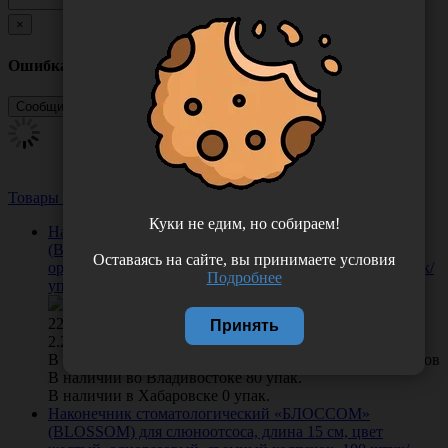
×
Ошибка
Товары из этой категории
Посмотреть все
Куки не едим, но собираем!
Наконечник стоматологический «БЛОССОМ»
(BLOSSOM) для слюноотсоса, длина 15 см, цвет
Оставаясь на сайте, вы принимаете условия
оранжевый, одноразовый, съемный колпачок, 100 штук/
Подробнее
упаковка, Италия (ASA Dental s.p.a.) 2900E-OT15/10
228.00
/
упак
Принять
2.28 руб. шт
В КОРЗИНУ
0 отзывов
В наличии во Владивостоке 80 упак.
В наличии в Хабаровске 0 упак.
Наконечник стоматологический «БЛОССОМ»
(BLOSSOM) для слюноотсоса, длина 15 см, цвет