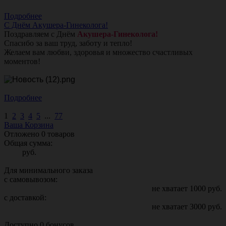
Подробнее
С Днём Акушера-Гинеколога!
Поздравляем с Днём
Акушера-Гинеколога!
Спасибо за ваш труд, заботу и тепло!
Желаем вам любви, здоровья и множество счастливых
моментов!
Подробнее
1
2
3
4
5
...
77
Ваша Корзина
Отложено
0
товаров
Общая сумма:
руб.
Для минимального заказа
с самовывозом:
не хватает
1000
руб.
с доставкой:
не хватает
3000
руб.
Доступно
0
бонусов.