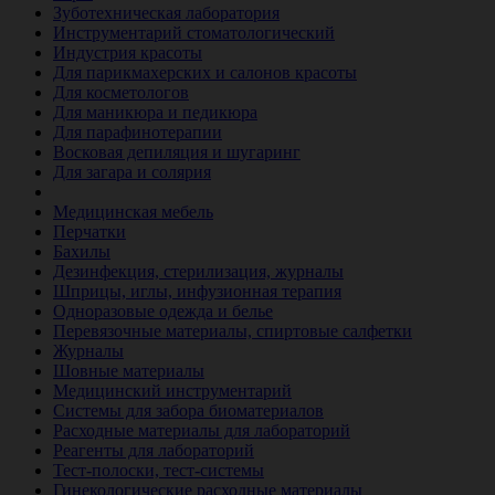
Зуботехническая лаборатория
Инструментарий стоматологический
Индустрия красоты
Для парикмахерских и салонов красоты
Для косметологов
Для маникюра и педикюра
Для парафинотерапии
Восковая депиляция и шугаринг
Для загара и солярия
Ветеринария
Медицинская мебель
Перчатки
Бахилы
Дезинфекция, стерилизация, журналы
Шприцы, иглы, инфузионная терапия
Одноразовые одежда и белье
Перевязочные материалы, спиртовые салфетки
Журналы
Шовные материалы
Медицинский инструментарий
Системы для забора биоматериалов
Расходные материалы для лабораторий
Реагенты для лабораторий
Тест-полоски, тест-системы
Гинекологические расходные материалы