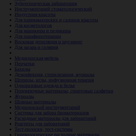
Зуботехническая лаборатория
Инструментарий стоматологический
Индустрия красоты
Для парикмахерских и салонов красоты
Для косметологов
Для маникюра и педикюра
Для парафинотерапии
Восковая депиляция и шугаринг
Для загара и солярия
Ветеринария
Медицинская мебель
Перчатки
Бахилы
Дезинфекция, стерилизация, журналы
Шприцы, иглы, инфузионная терапия
Одноразовые одежда и белье
Перевязочные материалы, спиртовые салфетки
Журналы
Шовные материалы
Медицинский инструментарий
Системы для забора биоматериалов
Расходные материалы для лабораторий
Реагенты для лабораторий
Тест-полоски, тест-системы
Гинекологические расходные материалы