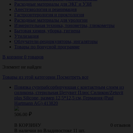
Расходные материалы для ЭКГ и УЗИ
Анестезиология и реанимация
Гастроэнтерология и проктология
Расходные материалы для урологии
Измерительная техника, тонометры, глюкометры
Бытовая химия, уборка, гигиена
Утилизация
Облучатели-рециркуляторы, ингаляторы
Товары по бонусной программе
В корзине 0 товаров
Элемент не найден
Товары из этой категории
Посмотреть все
Повязка суперабсорбирующая с контактным слоем из
силикона, стерильная Цетувит Плюс Силикон/Zetuvit
plus Silicone, размер 12,5*12,5 см, Германия (Paul
Hartmann AG) 413820
506.00
В КОРЗИНУ
0 отзывов
В наличии во Владивостоке 11 шт.