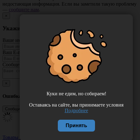
недостающая информация. Если вы заметили такую проблему
—
сообщите нам
.
×
Укажите неточность в описании товара
Ваше имя
Ваш E-mail
Сообщение
×
Куки не едим, но собираем!
Ошибка
Оставаясь на сайте, вы принимаете условия
Подробнее
Принять
Товары из этой категории
Посмотреть все