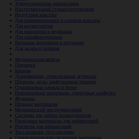
Зуботехническая лаборатория
Инструментарий стоматологический
Индустрия красоты
Для парикмахерских и салонов красоты
Для косметологов
Для маникюра и педикюра
Для парафинотерапии
Восковая депиляция и шугаринг
Для загара и солярия
Ветеринария
Медицинская мебель
Перчатки
Бахилы
Дезинфекция, стерилизация, журналы
Шприцы, иглы, инфузионная терапия
Одноразовые одежда и белье
Перевязочные материалы, спиртовые салфетки
Журналы
Шовные материалы
Медицинский инструментарий
Системы для забора биоматериалов
Расходные материалы для лабораторий
Реагенты для лабораторий
Тест-полоски, тест-системы
Гинекологические расходные материалы