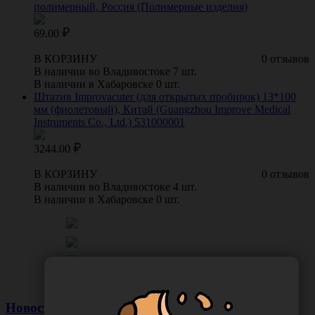
полимерный, Россия (Полимерные изделия)
69.00
В КОРЗИНУ
0 отзывов
В наличии во Владивостоке 7 шт.
В наличии в Хабаровске 0 шт.
Штатив Improvacuter (для открытых пробирок) 13*100
мм (фиолетовый), Китай (Guangzhou Improve Medical
Instruments Co., Ltd.) 531000001
3244.00
В КОРЗИНУ
0 отзывов
В наличии во Владивостоке 4 шт.
В наличии в Хабаровске 0 шт.
Новости