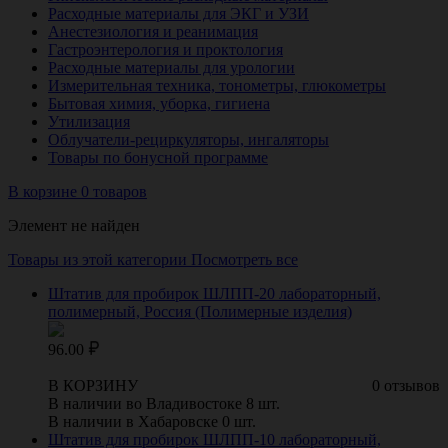
Расходные материалы для ЭКГ и УЗИ
Анестезиология и реанимация
Гастроэнтерология и проктология
Расходные материалы для урологии
Измерительная техника, тонометры, глюкометры
Бытовая химия, уборка, гигиена
Утилизация
Облучатели-рециркуляторы, ингаляторы
Товары по бонусной программе
В корзине 0 товаров
Элемент не найден
Товары из этой категории
Посмотреть все
Штатив для пробирок ШЛПП-20 лабораторный,
полимерный, Россия (Полимерные изделия)
96.00
В КОРЗИНУ
0 отзывов
В наличии во Владивостоке 8 шт.
В наличии в Хабаровске 0 шт.
Штатив для пробирок ШЛПП-10 лабораторный,