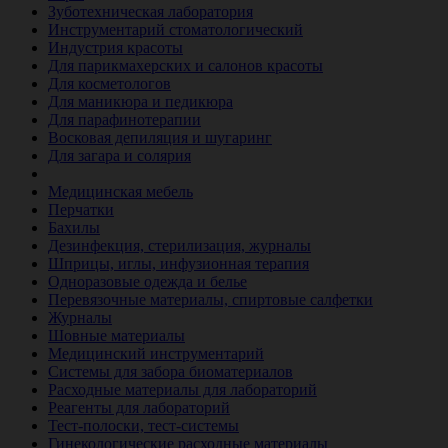
Зуботехническая лаборатория
Инструментарий стоматологический
Индустрия красоты
Для парикмахерских и салонов красоты
Для косметологов
Для маникюра и педикюра
Для парафинотерапии
Восковая депиляция и шугаринг
Для загара и солярия
Ветеринария
Медицинская мебель
Перчатки
Бахилы
Дезинфекция, стерилизация, журналы
Шприцы, иглы, инфузионная терапия
Одноразовые одежда и белье
Перевязочные материалы, спиртовые салфетки
Журналы
Шовные материалы
Медицинский инструментарий
Системы для забора биоматериалов
Расходные материалы для лабораторий
Реагенты для лабораторий
Тест-полоски, тест-системы
Гинекологические расходные материалы