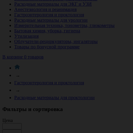
Расходные материалы для ЭКГ и УЗИ
Анестезиология и реанимация
Гастроэнтерология и проктология
Расходные материалы для урологии
Измерительная техника, тонометры, глюкометры
Бытовая химия, уборка, гигиена
Утилизация
Облучатели-рециркуляторы, ингаляторы
Товары по бонусной программе
В корзине 0 товаров
→
Гастроэнтерология и проктология
→
Расходные материалы для проктологии
Фильтры и сортировка
Цена