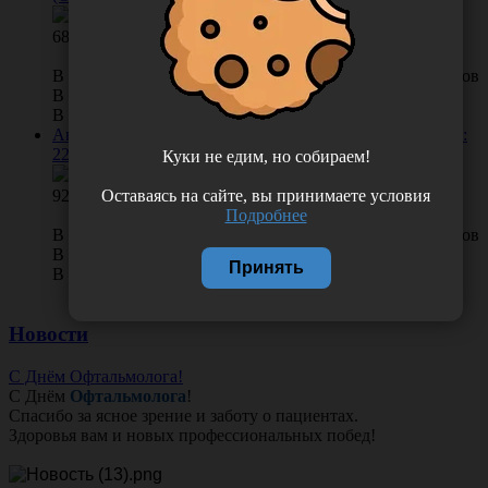
68.00
В КОРЗИНУ
0 отзывов
В наличии во Владивостоке 119 шт.
В наличии в Хабаровске 5 шт.
Аноскоп с П-образным вырезом полимерный, диаметр:
22 мм, Россия (ООО "Полимерные изделия")
Куки не едим, но собираем!
Оставаясь на сайте, вы принимаете условия
92.00
Подробнее
В КОРЗИНУ
0 отзывов
В наличии во Владивостоке 25 шт.
Принять
В наличии в Хабаровске 25 шт.
Новости
С Днём Офтальмолога!
С Днём
Офтальмолога
!
Спасибо за ясное зрение и заботу о пациентах.
Здоровья вам и новых профессиональных побед!