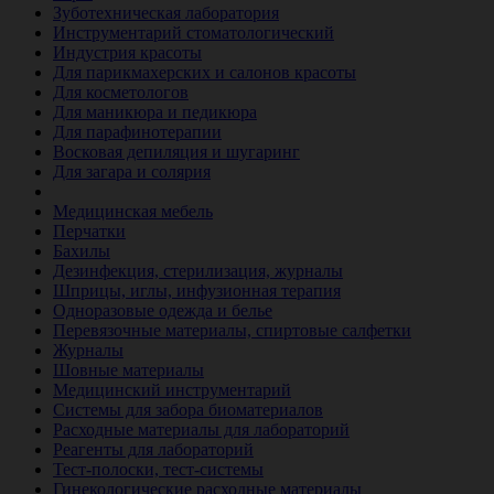
Зуботехническая лаборатория
Инструментарий стоматологический
Индустрия красоты
Для парикмахерских и салонов красоты
Для косметологов
Для маникюра и педикюра
Для парафинотерапии
Восковая депиляция и шугаринг
Для загара и солярия
Ветеринария
Медицинская мебель
Перчатки
Бахилы
Дезинфекция, стерилизация, журналы
Шприцы, иглы, инфузионная терапия
Одноразовые одежда и белье
Перевязочные материалы, спиртовые салфетки
Журналы
Шовные материалы
Медицинский инструментарий
Системы для забора биоматериалов
Расходные материалы для лабораторий
Реагенты для лабораторий
Тест-полоски, тест-системы
Гинекологические расходные материалы