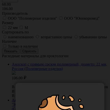
68.00
106.00
Производитель
ООО "Полимерные изделия"
ООО "Юникорнмед"
Размер
22 мм
М
Сортировать по
наименованию
возрастанию цены
убыванию цены
Наличие
Только в наличии
Расходные материалы для проктологии
Аноскоп с прямым срезом полимерный, диаметр: 22 мм,
Россия (Полимерные изделия)
106.00
В КОРЗИНУ
0 отзывов
В наличии во Владивостоке 329 шт.
В наличии в Хабаровске 0 шт.
Аноскоп медицинский одноразовый стерильный
"Юникорнмед" модель М с прямым срезом, Россия
(ООО "Юникорнмед") АС00-02