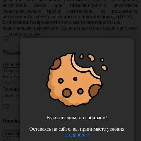
воздушной смеси или ингаляционного анестетика.
Эндотрахеальные трубки изготовлены из прозрачного,
нетоксичного термопластичного поливинилхлорида (ПВХ).
В описании товара могут иметь место неточности или
недостающая информация. Если вы заметили такую проблему
—
сообщите нам
.
×
Укажите неточность в описании товара
Ваше имя
Ваш E-mail
Сообщение
×
Куки не едим, но собираем!
Ошибка
Оставаясь на сайте, вы принимаете условия
Подробнее