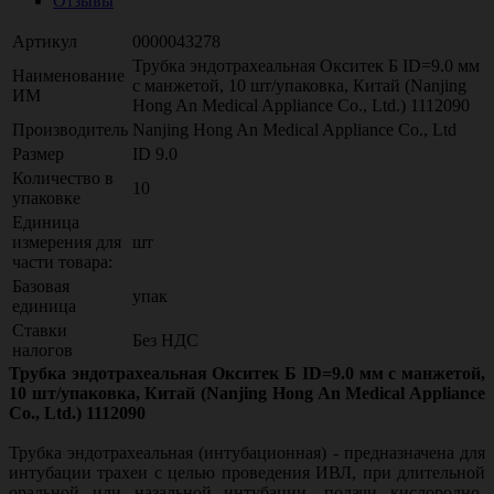
Отзывы
Артикул
0000043278
Трубка эндотрахеальная Окситек Б ID=9.0 мм
Наименование
с манжетой, 10 шт/упаковка, Китай (Nanjing
ИМ
Hong An Medical Appliance Co., Ltd.) 1112090
Производитель
Nanjing Hong An Medical Appliance Co., Ltd
Размер
ID 9.0
Количество в
10
упаковке
Единица
измерения для
шт
части товара:
Базовая
упак
единица
Ставки
Без НДС
налогов
Трубка эндотрахеальная Окситек Б ID=9.0 мм с манжетой,
10 шт/упаковка, Китай (Nanjing Hong An Medical Appliance
Co., Ltd.) 1112090
Трубка эндотрахеальная (интубационная) - предназначена для
интубации трахеи с целью проведения ИВЛ, при длительной
оральной или назальной интубации, подачи кислородно-