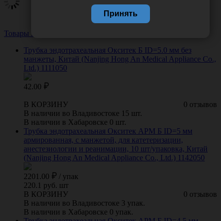
Принять
Товары из этой категории
Посмотреть все
Трубка эндотрахеальная Окситек Б ID=5.0 мм без
манжеты, Китай (Nanjing Hong An Medical Appliance Co.,
Ltd.) 1111050
42.00
В КОРЗИНУ
0 отзывов
В наличии во Владивостоке 15 шт.
В наличии в Хабаровске 0 шт.
Трубка эндотрахеальная Окситек АРМ Б ID=5 мм
армированная, с манжетой, для катетеризации,
анестезиологии и реанимации, 10 шт/упаковка, Китай
(Nanjing Hong An Medical Appliance Co., Ltd.) 1142050
2201.00
/
упак
220.1 руб. шт
В КОРЗИНУ
0 отзывов
В наличии во Владивостоке 3 упак.
В наличии в Хабаровске 0 упак.
Трубка эндотрахеальная Окситек АРМ Б ID=4,5 мм