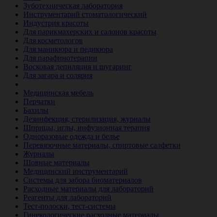
Зуботехническая лаборатория
Инструментарий стоматологический
Индустрия красоты
Для парикмахерских и салонов красоты
Для косметологов
Для маникюра и педикюра
Для парафинотерапии
Восковая депиляция и шугаринг
Для загара и солярия
Ветеринария
Медицинская мебель
Перчатки
Бахилы
Дезинфекция, стерилизация, журналы
Шприцы, иглы, инфузионная терапия
Одноразовые одежда и белье
Перевязочные материалы, спиртовые салфетки
Журналы
Шовные материалы
Медицинский инструментарий
Системы для забора биоматериалов
Расходные материалы для лабораторий
Реагенты для лабораторий
Тест-полоски, тест-системы
Гинекологические расходные материалы