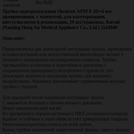
Без НДС
налогов
Трубка эндотрахеальная Окситек АРМ Б ID=4 мм
армированная, с манжетой, для катетеризации,
анестезиологии и реанимации, 10 шт/упаковка, Китай
(Nanjing Hong An Medical Appliance Co., Ltd.) 1142040
Описание:
Предназначена для длительной интубации трахеи, проведения
вспомогательной или искусственной вентиляции легких у
больного, проведения ингаляционного наркоза. Трубка
чрезвычайно устойчива к перегибам и давлению с
сохранением проходимого внутреннего просвета, что
исключает опасность окклюзии трубки при внешних
воздействиях. Манжета обеспечивает герметичный контакт
трубки с трахеей.
Для оральной и/или назальной интубации трахеи.
С манжетой большого объема низкого давления.
Имеет анатомический изгиб.
Из прозрачного термопластичного ПВХ (поливинилхлорид).
Крайне устойчива к перегибам за счет армирующей спирали.
Рентгеноконтрастная полоса по всей длине.
Конец трубки скошенной закругленной формы, имеет окошко