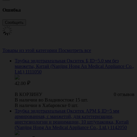
Ошибка
Товары из этой категории
Посмотреть все
Трубка эндотрахеальная Окситек Б ID=5.0 мм без
манжеты, Китай (Nanjing Hong An Medical Appliance Co.,
Ltd.) 1111050
42.00
В КОРЗИНУ
0 отзывов
В наличии во Владивостоке 15 шт.
В наличии в Хабаровске 0 шт.
Трубка эндотрахеальная Окситек АРМ Б ID=5 мм
армированная, с манжетой, для катетеризации,
анестезиологии и реанимации, 10 шт/упаковка, Китай
(Nanjing Hong An Medical Appliance Co., Ltd.) 1142050