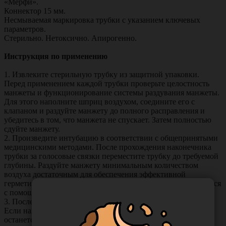
«Мерфи».
Коннектор 15 мм.
Несмываемая маркировка трубки с указанием ключевых
параметров.
Стерильно. Нетоксично. Апирогенно.
Инструкция по применению
1. Извлеките стерильную трубку из защитной упаковки.
Перед применением каждой трубки проверьте целостность
манжеты и функционирование системы раздувания манжеты.
Для этого наполните шприц воздухом, соедините его с
клапаном и раздуйте манжету до полного расправления и
убедитесь в том, что манжета не спускает. Затем полностью
сдуйте манжету.
2. Произведите интубацию в соответствии с общепринятыми
медицинскими методами. После прохождения наконечника
трубки за голосовые связки переместите трубку до требуемой
глубины. Раздуйте манжету минимальным количеством
воздуха достаточным для обеспечения эффективной
герметизации. Правильное положение трубки контролируется
с помощью принятых медицинских методов.
3. После раздувания манжеты удалите шприц из клапана.
Если наконечник шприца останется в клапане, то клапан
останется открытым, что приведет к сдуванию манжеты.