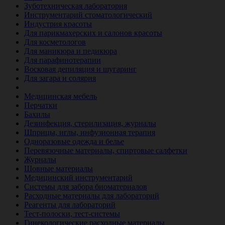
Зуботехническая лаборатория
Инструментарий стоматологический
Индустрия красоты
Для парикмахерских и салонов красоты
Для косметологов
Для маникюра и педикюра
Для парафинотерапии
Восковая депиляция и шугаринг
Для загара и солярия
Ветеринария
Медицинская мебель
Перчатки
Бахилы
Дезинфекция, стерилизация, журналы
Шприцы, иглы, инфузионная терапия
Одноразовые одежда и белье
Перевязочные материалы, спиртовые салфетки
Журналы
Шовные материалы
Медицинский инструментарий
Системы для забора биоматериалов
Расходные материалы для лабораторий
Реагенты для лабораторий
Тест-полоски, тест-системы
Гинекологические расходные материалы