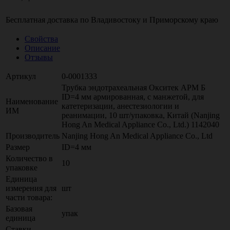
Бесплатная доставка по
Владивостоку
и
Приморскому краю
Свойства
Описание
Отзывы
Артикул
0-0001333
Трубка эндотрахеальная Окситек АРМ Б
ID=4 мм армированная, с манжетой, для
Наименование
катетеризации, анестезиологии и
ИМ
реанимации, 10 шт/упаковка, Китай (Nanjing
Hong An Medical Appliance Co., Ltd.) 1142040
Производитель
Nanjing Hong An Medical Appliance Co., Ltd
Размер
ID=4 мм
Количество в
10
упаковке
Единица
измерения для
шт
части товара:
Базовая
упак
единица
Ставки