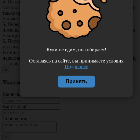
4. На протяжении всего периода интубации следует
контролировать целостность системы раздувания манжеты, а
также проводить мониторинг уровня давления газа в
манжетке.
5. Перед экстубацией полностью сдуйте манжету трубки с
помощью шприца и извлеките трубку согласно действующим
медицинским стандартам.
6. После экстубации использованная трубка подлежит
утилизации.
Куки не едим, но собираем!
В описании товара могут иметь место неточности или
недостающая информация. Если вы заметили такую проблему
Оставаясь на сайте, вы принимаете условия
—
сообщите нам
.
Подробнее
×
Принять
Укажите неточность в описании товара
Ваше имя
Ваш E-mail
Сообщение
×