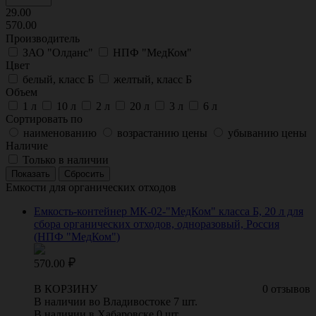
29.00
570.00
Производитель
ЗАО "Олданс"
НПФ "МедКом"
Цвет
белый, класс Б
желтый, класс Б
Объем
1 л
10 л
2 л
20 л
3 л
6 л
Сортировать по
наименованию
возрастанию цены
убыванию цены
Наличие
Только в наличии
Емкости для органических отходов
Емкость-контейнер МК-02-"МедКом" класса Б, 20 л для
сбора органических отходов, одноразовый, Россия
(НПФ "МедКом")
570.00
В КОРЗИНУ
0 отзывов
В наличии во Владивостоке 7 шт.
В наличии в Хабаровске 0 шт.