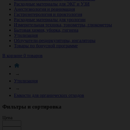
Расходные материалы для ЭКГ и УЗИ
Анестезиология и реанимация
Гастроэнтерология и проктология
Расходные материалы для урологии
Измерительная техника, тонометры, глюкометры
Бытовая химия, уборка, гигиена
Утилизация
Облучатели-рециркуляторы, ингаляторы
Товары по бонусной программе
В корзине 0 товаров
→
Утилизация
→
Емкости для органических отходов
Фильтры и сортировка
Цена