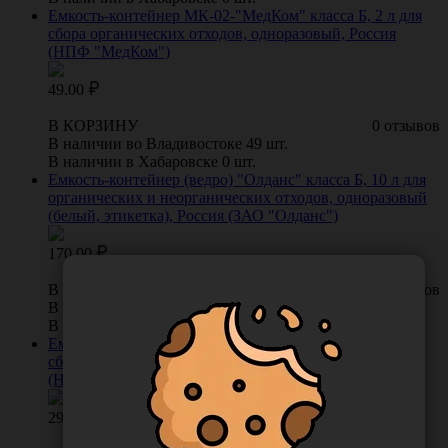
Емкость-контейнер МК-02-"МедКом" класса Б, 2 л для
сбора органических отходов, одноразовый, Россия
(НПФ "МедКом")
49.00
В КОРЗИНУ
0 отзывов
В наличии во Владивостоке 49 шт.
В наличии в Хабаровске 0 шт.
Емкость-контейнер (ведро) "Олданс" класса Б, 10 л для
органических и неорганических отходов, одноразовый
(белый, этикетка), Россия (ЗАО "Олданс")
170.00
В КОРЗИНУ
0 отзывов
В наличии во Владивостоке 11 шт.
В наличии в Хабаровске 0 шт.
Емкость-контейнер МК-02-"МедКом" класса Б, 1 л для
сбора органических отходов, одноразовый, Россия
(НПФ "МедКом")
29.00