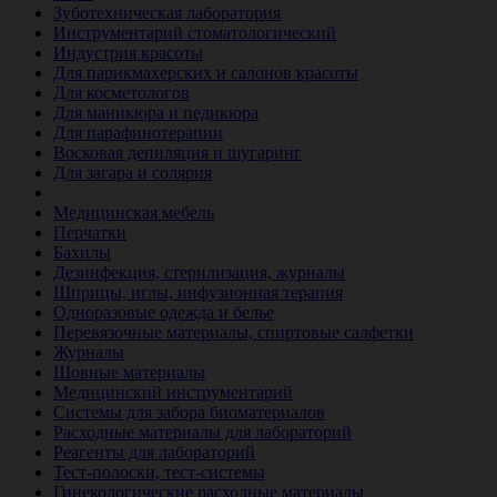
Зуботехническая лаборатория
Инструментарий стоматологический
Индустрия красоты
Для парикмахерских и салонов красоты
Для косметологов
Для маникюра и педикюра
Для парафинотерапии
Восковая депиляция и шугаринг
Для загара и солярия
Ветеринария
Медицинская мебель
Перчатки
Бахилы
Дезинфекция, стерилизация, журналы
Шприцы, иглы, инфузионная терапия
Одноразовые одежда и белье
Перевязочные материалы, спиртовые салфетки
Журналы
Шовные материалы
Медицинский инструментарий
Системы для забора биоматериалов
Расходные материалы для лабораторий
Реагенты для лабораторий
Тест-полоски, тест-системы
Гинекологические расходные материалы