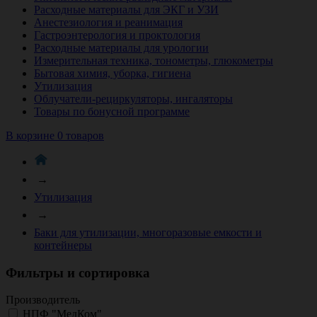
Расходные материалы для ЭКГ и УЗИ
Анестезиология и реанимация
Гастроэнтерология и проктология
Расходные материалы для урологии
Измерительная техника, тонометры, глюкометры
Бытовая химия, уборка, гигиена
Утилизация
Облучатели-рециркуляторы, ингаляторы
Товары по бонусной программе
В корзине 0 товаров
→
Утилизация
→
Баки для утилизации, многоразовые емкости и
контейнеры
Фильтры и сортировка
Производитель
НПФ "МедКом"