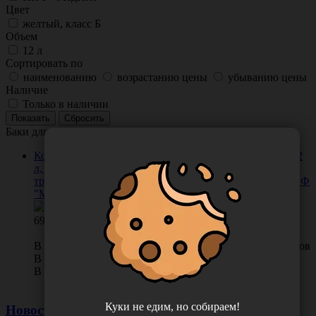
Цвет
желтый, класс Б
Объем
12 л
Сортировать по
наименованию
возрастанию цены
убыванию цены
Наличие
Только в наличии
Баки для утилизации, многоразовые емкости и контейнеры
Контейнер многоразовый МК-03-"МедКом" класс Б, 12
л, цвет желтый, для сбора, хранения и
транспортирования медицинских отходов, Россия (НПФ
"МедКом")
692.00
В КОРЗИНУ
0 отзывов
В наличии во Владивостоке 17 шт.
В наличии в Хабаровске 2 шт.
Куки не едим, но собираем!
Новости