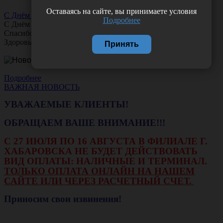
Оставаясь на сайте, вы принимаете условия
С Днём Офтальмолога!
Подробнее
С Днём
Офтальмолога
!
Спасибо за ясное зрение и заботу о пациентах.
Здоровья вам и новых профессиональных побед!
Принять
Подробнее
ВАЖНАЯ НОВОСТЬ
УВАЖАЕМЫЕ КЛИЕНТЫ!
ОБРАЩАЕМ ВАШЕ ВНИМАНИЕ!!!
С 27 ИЮЛЯ ПО 16 АВГУСТА В ФИЛИАЛЕ Г.
ХАБАРОВСКА НЕ БУДЕТ ДЕЙСТВОВАТЬ
ВИД ОПЛАТЫ: НАЛИЧНЫЕ И ТЕРМИНАЛ.
ТОЛЬКО ОПЛАТА ОНЛАЙН НА НАШЕМ
САЙТЕ ИЛИ ЧЕРЕЗ РАСЧЕТНЫЙ СЧЕТ.
Приносим свои извинения!