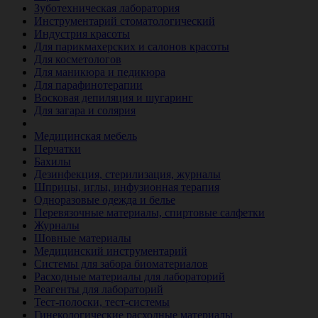
Зуботехническая лаборатория
Инструментарий стоматологический
Индустрия красоты
Для парикмахерских и салонов красоты
Для косметологов
Для маникюра и педикюра
Для парафинотерапии
Восковая депиляция и шугаринг
Для загара и солярия
Ветеринария
Медицинская мебель
Перчатки
Бахилы
Дезинфекция, стерилизация, журналы
Шприцы, иглы, инфузионная терапия
Одноразовые одежда и белье
Перевязочные материалы, спиртовые салфетки
Журналы
Шовные материалы
Медицинский инструментарий
Системы для забора биоматериалов
Расходные материалы для лабораторий
Реагенты для лабораторий
Тест-полоски, тест-системы
Гинекологические расходные материалы