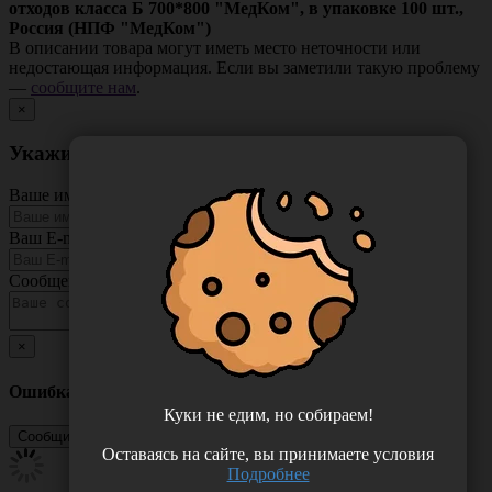
отходов класса Б 700*800 "МедКом", в упаковке 100 шт.,
Россия (НПФ "МедКом")
В описании товара могут иметь место неточности или
недостающая информация. Если вы заметили такую проблему
—
сообщите нам
.
×
Укажите неточность в описании товара
Ваше имя
Ваш E-mail
Сообщение
×
Ошибка
Куки не едим, но собираем!
Оставаясь на сайте, вы принимаете условия
Подробнее