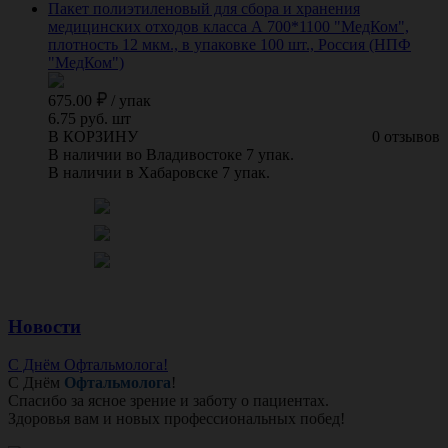
Пакет полиэтиленовый для сбора и хранения
медицинских отходов класса А 700*1100 "МедКом",
плотность 12 мкм., в упаковке 100 шт., Россия (НПФ
"МедКом")
675.00
/
упак
6.75 руб. шт
В КОРЗИНУ
0 отзывов
В наличии во Владивостоке 7 упак.
В наличии в Хабаровске 7 упак.
Новости
С Днём Офтальмолога!
С Днём
Офтальмолога
!
Спасибо за ясное зрение и заботу о пациентах.
Здоровья вам и новых профессиональных побед!