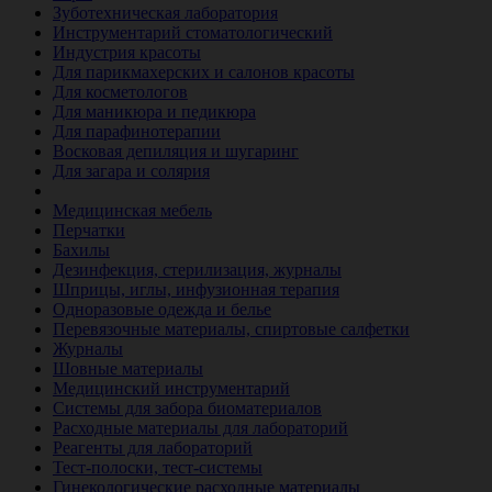
Зуботехническая лаборатория
Инструментарий стоматологический
Индустрия красоты
Для парикмахерских и салонов красоты
Для косметологов
Для маникюра и педикюра
Для парафинотерапии
Восковая депиляция и шугаринг
Для загара и солярия
Ветеринария
Медицинская мебель
Перчатки
Бахилы
Дезинфекция, стерилизация, журналы
Шприцы, иглы, инфузионная терапия
Одноразовые одежда и белье
Перевязочные материалы, спиртовые салфетки
Журналы
Шовные материалы
Медицинский инструментарий
Системы для забора биоматериалов
Расходные материалы для лабораторий
Реагенты для лабораторий
Тест-полоски, тест-системы
Гинекологические расходные материалы