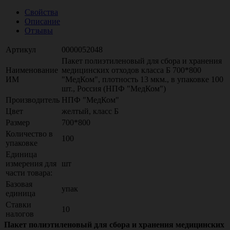
Свойства
Описание
Отзывы
Артикул
0000052048
Пакет полиэтиленовый для сбора и хранения
Наименование
медицинских отходов класса Б 700*800
ИМ
"МедКом", плотность 13 мкм., в упаковке 100
шт., Россия (НПФ "МедКом")
Производитель
НПФ "МедКом"
Цвет
желтый, класс Б
Размер
700*800
Количество в
100
упаковке
Единица
измерения для
шт
части товара:
Базовая
упак
единица
Ставки
10
налогов
Пакет полиэтиленовый для сбора и хранения медицинских