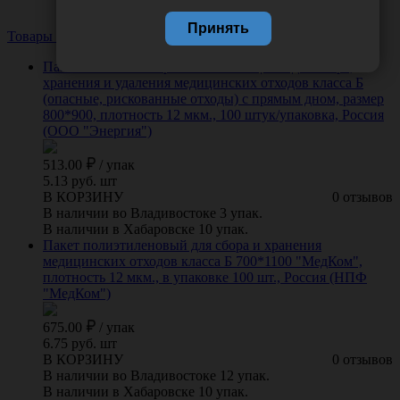
Принять
Товары из этой категории
Посмотреть все
Пакет ПКМ-Б-"Энергия" желтого цвета для сбора,
хранения и удаления медицинских отходов класса Б
(опасные, рискованные отходы) с прямым дном, размер
800*900, плотность 12 мкм., 100 штук/упаковка, Россия
(ООО "Энергия")
513.00
/
упак
5.13 руб. шт
В КОРЗИНУ
0 отзывов
В наличии во Владивостоке 3 упак.
В наличии в Хабаровске 10 упак.
Пакет полиэтиленовый для сбора и хранения
медицинских отходов класса Б 700*1100 "МедКом",
плотность 12 мкм., в упаковке 100 шт., Россия (НПФ
"МедКом")
675.00
/
упак
6.75 руб. шт
В КОРЗИНУ
0 отзывов
В наличии во Владивостоке 12 упак.
В наличии в Хабаровске 10 упак.